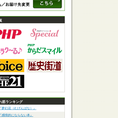
覧
れ筋ランキング
『夢幻花（むげんばな）』
『感情的にならない本』