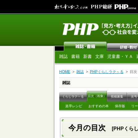
雑誌
書籍
新書
文庫
児童書・ＹＡ
HOME
雑誌
PHPくらしラク～る
目次
雑誌
目次（画像）
くらしラク～る
投稿募集
次号
楽早レシピ
おすすめの本
保存版
リー
今月の目次
[PHPくらし