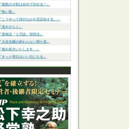
『病気の９割は自分で治せる！』
『怖い客』
『こうやって頭のなかを言語化する。』
『道をひらく』
『英単語「１万語」習得法』
『大谷吉継の終わらない関ケ原』
『猫を処方いたします。』
『きっと明日はいい日になる』