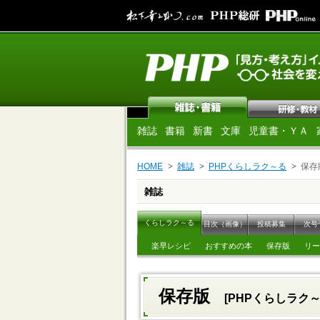
雑誌
書籍
新書
文庫
児童書・ＹＡ
HOME
雑誌
PHPくらしラク～る
保存
雑誌
くらしラク～る
目次（画像）
投稿募集
次号
楽早レシピ
おすすめの本
保存版
リー
保存版
[PHPくらしラク～る