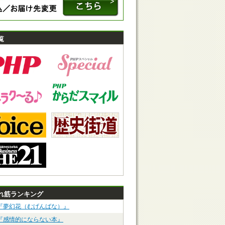
覧
れ筋ランキング
『夢幻花（むげんばな）』
『感情的にならない本』