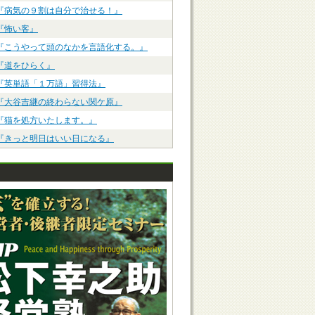
『病気の９割は自分で治せる！』
『怖い客』
『こうやって頭のなかを言語化する。』
『道をひらく』
『英単語「１万語」習得法』
『大谷吉継の終わらない関ケ原』
『猫を処方いたします。』
『きっと明日はいい日になる』