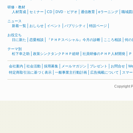
研修・教材
人材育成
セミナー
CD
DVD・ビデオ
通信教育
eラーニング
職域図
ニュース
新着一覧
おしらせ
イベント
パブリシティ
特設ページ
お役立ち
日に新た
恋愛相談
『ＰＨＰスペシャル』今月の診断
こころ相談
何の
テーマ別
松下幸之助
政策シンクタンクＰＨＰ総研
社員研修のＰＨＰ人材開発
Ｐ
会社案内
社会活動
採用募集
メールマガジン
プレゼント
お問合せ
W
特定商取引法に基づく表示
一般事業主行動計画
広告掲載について
スマー
Copyright 