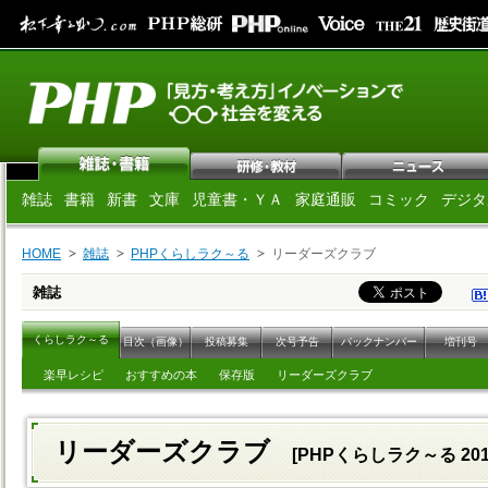
雑誌
書籍
新書
文庫
児童書・ＹＡ
家庭通販
コミック
デジタ
HOME
雑誌
PHPくらしラク～る
リーダーズクラブ
雑誌
くらしラク～る
目次（画像）
投稿募集
次号予告
バックナンバー
増刊号
楽早レシピ
おすすめの本
保存版
リーダーズクラブ
リーダーズクラブ
[PHPくらしラク～る 20