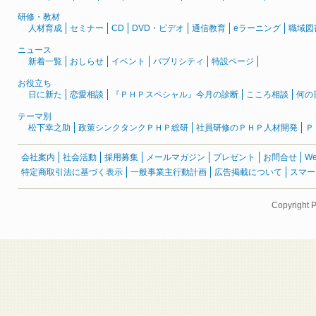
研修・教材
人材育成
セミナー
CD
DVD・ビデオ
通信教育
eラーニング
職域図
ニュース
新着一覧
おしらせ
イベント
パブリシティ
特設ページ
お役立ち
日に新た
恋愛相談
『ＰＨＰスペシャル』今月の診断
こころ相談
何の
テーマ別
松下幸之助
政策シンクタンクＰＨＰ総研
社員研修のＰＨＰ人材開発
Ｐ
会社案内
社会活動
採用募集
メールマガジン
プレゼント
お問合せ
W
特定商取引法に基づく表示
一般事業主行動計画
広告掲載について
スマー
Copyright 