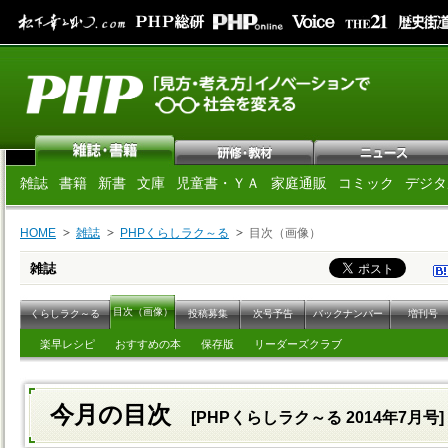
雑誌
書籍
新書
文庫
児童書・ＹＡ
家庭通販
コミック
デジタ
HOME
雑誌
PHPくらしラク～る
目次（画像）
雑誌
目次（画像）
くらしラク～る
投稿募集
次号予告
バックナンバー
増刊号
楽早レシピ
おすすめの本
保存版
リーダーズクラブ
今月の目次
[PHPくらしラク～る 2014年7月号]