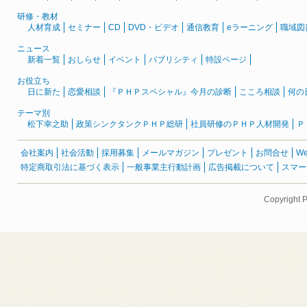
研修・教材
人材育成
セミナー
CD
DVD・ビデオ
通信教育
eラーニング
職域図
ニュース
新着一覧
おしらせ
イベント
パブリシティ
特設ページ
お役立ち
日に新た
恋愛相談
『ＰＨＰスペシャル』今月の診断
こころ相談
何の
テーマ別
松下幸之助
政策シンクタンクＰＨＰ総研
社員研修のＰＨＰ人材開発
Ｐ
会社案内
社会活動
採用募集
メールマガジン
プレゼント
お問合せ
W
特定商取引法に基づく表示
一般事業主行動計画
広告掲載について
スマー
Copyright 