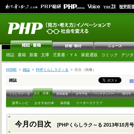
雑誌
書籍
新書
文庫
児童書・ＹＡ
家庭通販
コミック
デジタ
HOME
雑誌
PHPくらしラク～る
目次（画像）
雑誌
目次（画像）
くらしラク～る
投稿募集
次号予告
バックナンバー
増刊号
楽早レシピ
おすすめの本
保存版
リーダーズクラブ
今月の目次
[PHPくらしラク～る 2013年10月号