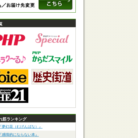
覧
れ筋ランキング
『夢幻花（むげんばな）』
『感情的にならない本』