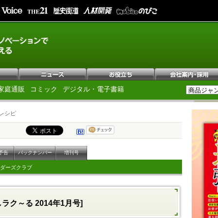
家庭通販
コミック
デジタル・電子書籍
レシピ
予告
バックナンバー
増刊号
ダーズクラブ
しラク～る 2014年1月号]