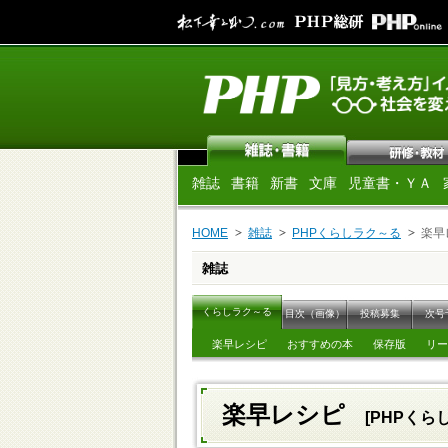
雑誌
書籍
新書
文庫
児童書・ＹＡ
HOME
雑誌
PHPくらしラク～る
楽早
雑誌
くらしラク～る
目次（画像）
投稿募集
次号
楽早レシピ
おすすめの本
保存版
リー
楽早レシピ
[PHPくら