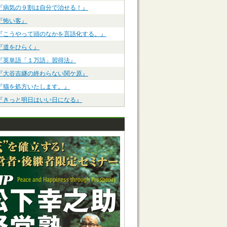
『病気の９割は自分で治せる！』
『怖い客』
『こうやって頭のなかを言語化する。』
『道をひらく』
『英単語「１万語」習得法』
『大谷吉継の終わらない関ケ原』
『猫を処方いたします。』
『きっと明日はいい日になる』