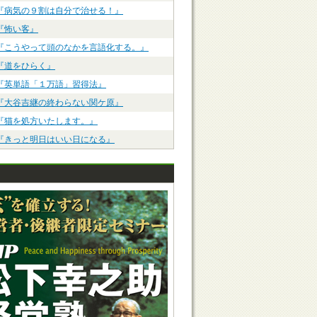
『病気の９割は自分で治せる！』
『怖い客』
『こうやって頭のなかを言語化する。』
『道をひらく』
『英単語「１万語」習得法』
『大谷吉継の終わらない関ケ原』
『猫を処方いたします。』
『きっと明日はいい日になる』