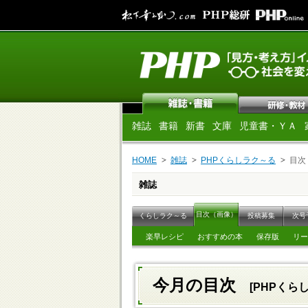
雑誌
書籍
新書
文庫
児童書・ＹＡ
HOME
雑誌
PHPくらしラク～る
目次
雑誌
目次（画像）
くらしラク～る
投稿募集
次号
楽早レシピ
おすすめの本
保存版
リー
今月の目次
[PHPくらし