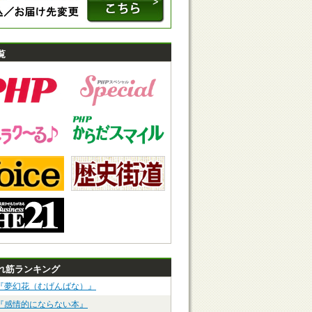
覧
れ筋ランキング
『夢幻花（むげんばな）』
『感情的にならない本』