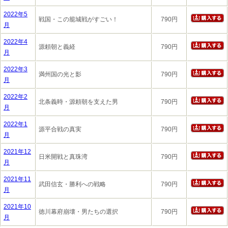
2022年5
戦国・この籠城戦がすごい！
790円
月
2022年4
源頼朝と義経
790円
月
2022年3
満州国の光と影
790円
月
2022年2
北条義時・源頼朝を支えた男
790円
月
2022年1
源平合戦の真実
790円
月
2021年12
日米開戦と真珠湾
790円
月
2021年11
武田信玄・勝利への戦略
790円
月
2021年10
徳川幕府崩壊・男たちの選択
790円
月