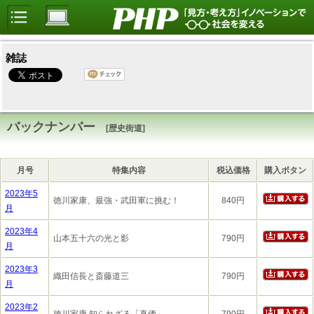
雑誌
バックナンバー
[歴史街道]
月号
特集内容
税込価格
購入ボタン
2023年5
徳川家康、最強・武田軍に挑む！
840円
月
2023年4
山本五十六の光と影
790円
月
2023年3
織田信長と斎藤道三
790円
月
2023年2