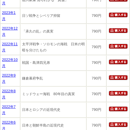
徳川家康 知られざる「真価」
790円
月
2023年1
日ソ戦争とシベリア抑留
790円
月
2022年12
「承久の乱」の真実
790円
月
2022年11
太平洋戦争・ソロモンの海戦 日米の明
790円
月
暗を分けたもの
2022年10
戦国・島津四兄弟
790円
月
2022年9
鎌倉幕府争乱
790円
月
2022年8
ミッドウェー海戦 80年目の真実
790円
月
2022年7
日本とロシアの近現代史
790円
月
2022年6
日本と朝鮮半島の近現代史
790円
月