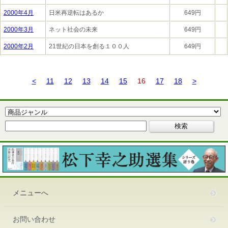
2000年4月
日米再逆転はあるか
649円
2000年3月
ネット社会の未来
649円
2000年2月
21世紀の日本を創る１００人
649円
<
11
12
13
14
15
16
17
18
>
メニューへ
お問い合わせ