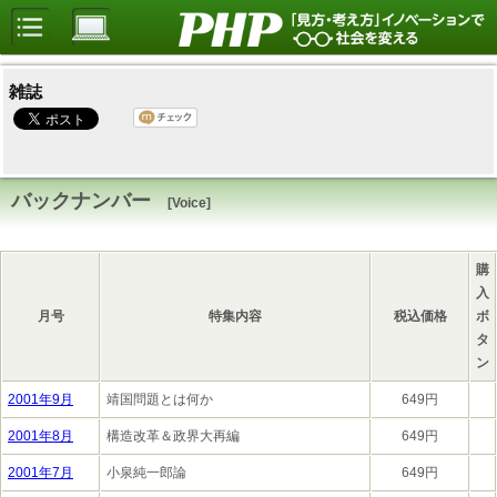
雑誌
バックナンバー
[Voice]
購
入
月号
特集内容
税込価格
ボ
タ
ン
2001年9月
靖国問題とは何か
649円
2001年8月
構造改革＆政界大再編
649円
2001年7月
小泉純一郎論
649円