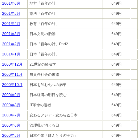
2001年6月
地方「百年の計」
649円
2001年5月
憲法「百年の計」
649円
2001年4月
教育「百年の計」
649円
2001年3月
日本文明の胎動
649円
2001年2月
日本「百年の計」Part2
649円
2001年1月
日本「百年の計」
649円
2000年12月
21世紀の経済学
649円
2000年11月
無責任社会の末路
649円
2000年10月
日本を蝕む七つの病巣
649円
2000年9月
日本経済の明日を読む
649円
2000年8月
IT革命の勝者
649円
2000年7月
変わるアジア・変わらぬ日本
649円
2000年6月
管理職が消える日
649円
2000年5月
日本企業「ほんとうの実力」
649円