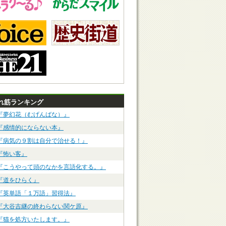
れ筋ランキング
『夢幻花（むげんばな）』
『感情的にならない本』
『病気の９割は自分で治せる！』
『怖い客』
『こうやって頭のなかを言語化する。』
『道をひらく』
『英単語「１万語」習得法』
『大谷吉継の終わらない関ケ原』
『猫を処方いたします。』