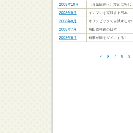
2008年10月
〈景気回復へ〉攻めに転じ
2008年9月
インフレを克服する日本
2008年8月
オリンピックで自滅するか
2008年7月
福田政権後の日本
2008年6月
知事が国をダメにする！
<
6
7
8
9