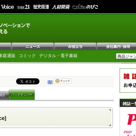
家庭通販
コミック
デジタル・電子書籍
バックナンバー
購読
雑誌一
ce]