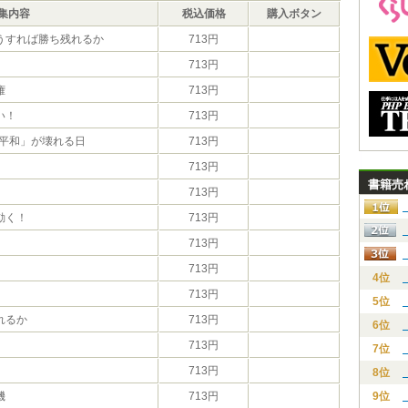
集内容
税込価格
購入ボタン
うすれば勝ち残れるか
713円
713円
権
713円
い！
713円
の平和」が壊れる日
713円
713円
書籍売
713円
動く！
713円
713円
713円
4位
713円
5位
れるか
713円
6位
713円
7位
713円
8位
機
713円
9位