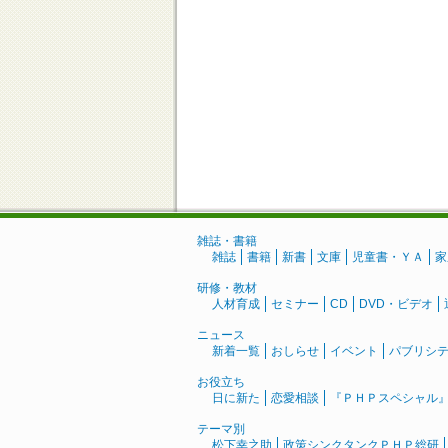
雑誌・書籍
雑誌
書籍
新書
文庫
児童書・ＹＡ
家
研修・教材
人材育成
セミナー
CD
DVD・ビデオ
ニュース
新着一覧
おしらせ
イベント
パブリシ
お役立ち
日に新た
恋愛相談
『ＰＨＰスペシャル
テーマ別
松下幸之助
政策シンクタンクＰＨＰ総研