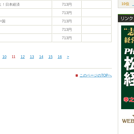
10位
よ！日本経済
713円
713円
中国
713円
713円
713円
10
11
12
13
14
15
16
>
このページのTOPへ