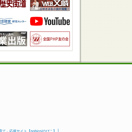
」応援サイト【nobico/のびこ】