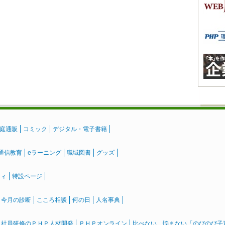
庭通販
コミック
デジタル・電子書籍
通信教育
eラーニング
職域図書
グッズ
ティ
特設ページ
』今月の診断
こころ相談
何の日
人名事典
社員研修のＰＨＰ人材開発
ＰＨＰオンライン
比べない、悩まない「のびのび子育て