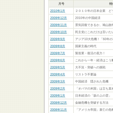
月号
特
2010年1月
２０１０年の日本企業 ど
2009年12月
2010年の中国経済
2009年11月
景気回復できるか、鳩山政
2009年10月
民主党にこれだけは言いた
2009年9月
アジア10大危機！「60年
2009年8月
国家主義の時代
2009年7月
製造業・復活の底力！
2009年6月
これから一年・経済はこう
2009年5月
大不況・突破への挑戦
2009年4月
リストラ不要論
2009年3月
中国経済 隠された危機
2009年2月
「オバマの米国」は立ち直
2009年1月
日本経済の「坂の上の雲」
2008年12月
金融危機を突破する方法
2008年11月
「アメリカ帝国」衰亡の危