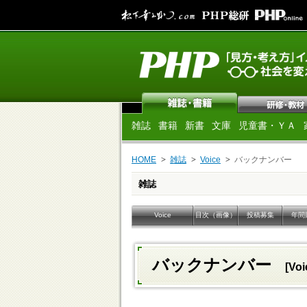
雑誌
書籍
新書
文庫
児童書・ＹＡ
HOME
雑誌
Voice
バックナンバー
雑誌
Voice
目次（画像）
投稿募集
年間
バックナンバー
[Voi