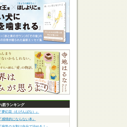
れ筋ランキング
『夢幻花（むげんばな）』
『感情的にならない本』
『病気の９割は自分で治せる！』