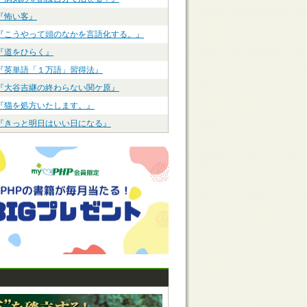
『怖い客』
『こうやって頭のなかを言語化する。』
『道をひらく』
『英単語「１万語」習得法』
『大谷吉継の終わらない関ケ原』
『猫を処方いたします。』
『きっと明日はいい日になる』