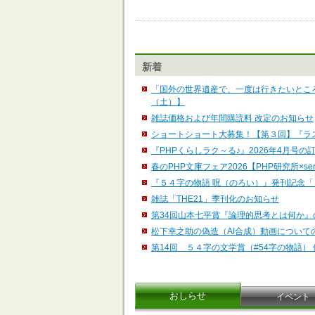
新着
「国外の世界遺産で、一度は行きたいところ
（土）】
雑誌価格および年間購読料 改定のお知らせ
ショートショート大募集！【第３回】『ラ
『PHPくらしラク～る♪』2026年4月号の
春のPHP文庫フェア2026【PHP研究所×ser
『５４字の物語 呪（のろい）』発刊記念
雑誌「THE21」季刊化のお知らせ
第34回山本七平賞『論理的思考とは何か
松下幸之助の偽造（AI合成）動画について
第14回 ５４字の文学賞（#54字の物語）
おしらせ
イベント