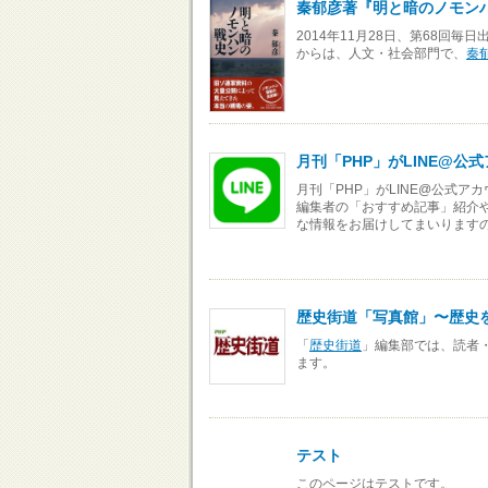
秦郁彦著『明と暗のノモン
2014年11月28日、第68回
からは、人文・社会部門で、
秦
月刊「PHP」がLINE@
月刊「PHP」がLINE@公式ア
編集者の「おすすめ記事」紹介や
な情報をお届けしてまいります
歴史街道「写真館」〜歴史
「
歴史街道
」編集部では、読者
ます。
テスト
このページはテストです。