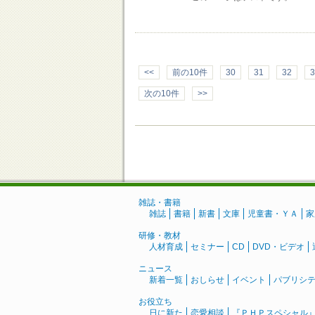
<<
前の10件
30
31
32
3
次の10件
>>
雑誌・書籍
雑誌
書籍
新書
文庫
児童書・ＹＡ
家
研修・教材
人材育成
セミナー
CD
DVD・ビデオ
ニュース
新着一覧
おしらせ
イベント
パブリシ
お役立ち
日に新た
恋愛相談
『ＰＨＰスペシャル