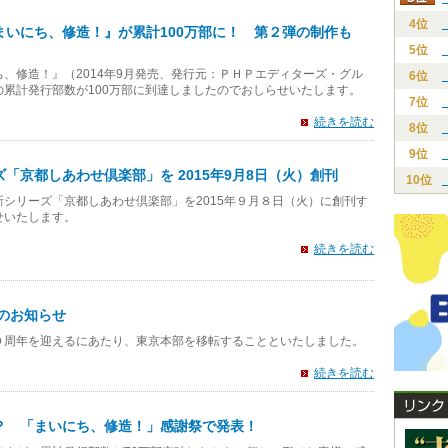
4位
いにち、修造！』が累計100万部に！ 第２弾の制作も
5位
、修造！』（2014年9月発売、発行元：ＰＨＰエディターズ・グル
6位
累計発行部数が100万部に到達しましたのでおしらせいたします。
7位
続きを読む
8位
9位
「京都しあわせ倶楽部」を 2015年9月8日（火）創刊
10位
シリーズ「京都しあわせ倶楽部」を2015年９月８日（火）に創刊す
せいたします。
続きを読む
のお知らせ
０周年を迎えるにあたり、東京本部を移転することといたしました。
続きを読む
？ 「まいにち、修造！」感謝祭で発表！