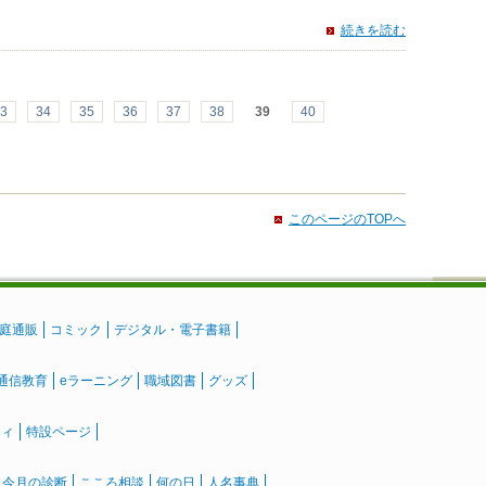
続きを読む
3
34
35
36
37
38
39
40
このページのTOPへ
庭通販
コミック
デジタル・電子書籍
通信教育
eラーニング
職域図書
グッズ
ティ
特設ページ
』今月の診断
こころ相談
何の日
人名事典