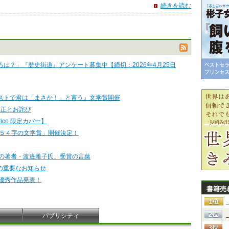
続きを読む
は？」『歴史街道』アンケート募集中【締切：2026年4月25日
ストで君は「まさか！」と言う』文学賞開催
訂正とお詫び
ico 限定カバー】
「５４字の文学賞」開催決定！
』の著者・渡邉雅子氏、受賞の言葉
の重要なお知らせ
 優秀作品発表！
書籍売
パブリシティ