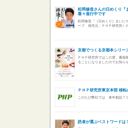
松岡修造さんの日めくり『ま
着々進行中です
松岡修造『［日めくり］まいにち
ープ 発売元：ＰＨＰ研究所）の
京都でつくる京都本シリーズ
ＰＨＰ研究所ではこの度、書籍新
ることになりましたのでお知ら
ＰＨＰ研究所東京本部 移転
このたび弊社では 来年創設７
読者が選ぶベストワードは