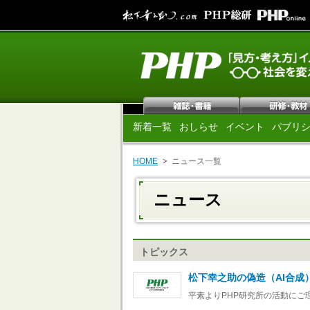
新着一覧
おしらせ
イベント
パブリ
HOME
ニュース一覧
ニュース
トピックス
松下幸之助の偽造（AI合成
平素よりPHP研究所の活動にご