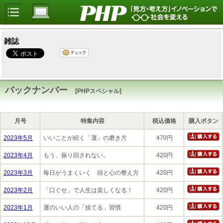
雑誌
バックナンバー
[PHPスペシャル]
月号
特集内容
税込価格
購入ボタン
2023年5月
いいことが続く「運」の磨き方
470円
2023年4月
もう、振り回されない。
420円
2023年3月
毎日がうまくいく 頭と心の整え方
420円
2023年2月
「口ぐせ」で人生は楽しくなる！
420円
2023年1月
運のいい人の「捨てる」習慣
420円