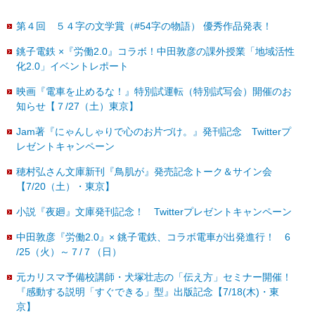
第４回 ５４字の文学賞（#54字の物語） 優秀作品発表！
銚子電鉄 ×『労働2.0』コラボ！中田敦彦の課外授業「地域活性
化2.0」イベントレポート
映画『電車を止めるな！』特別試運転（特別試写会）開催のお
知らせ【７/27（土）東京】
Jam著『にゃんしゃりで心のお片づけ。』発刊記念 Twitterプ
レゼントキャンペーン
穂村弘さん文庫新刊『鳥肌が』発売記念トーク＆サイン会
【7/20（土）・東京】
小説『夜廻』文庫発刊記念！ Twitterプレゼントキャンペーン
中田敦彦『労働2.0』× 銚子電鉄、コラボ電車が出発進行！ 6
/25（火）～７/７（日）
元カリスマ予備校講師・犬塚壮志の「伝え方」セミナー開催！
『感動する説明「すぐできる」型』出版記念【7/18(木)・東
京】