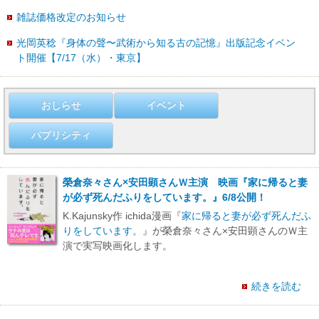
雑誌価格改定のお知らせ
光岡英稔『身体の聲〜武術から知る古の記憶』出版記念イベン
ト開催【7/17（水）・東京】
おしらせ
イベント
パブリシティ
榮倉奈々さん×安田顕さんＷ主演 映画『家に帰ると妻
が必ず死んだふりをしています。』6/8公開！
K.Kajunsky作 ichida漫画『
家に帰ると妻が必ず死んだふ
りをしています。
』が榮倉奈々さん×安田顕さんのＷ主
演で実写映画化します。
続きを読む