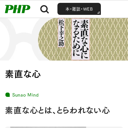
MENU
MENU
Home
PHPの考え方
素直な心
本・雑誌・WEB
本・雑誌・WEB
素直な心
Sunao Mind
素直な心とは、とらわれない心