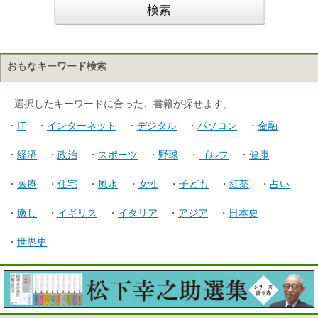
おもなキーワード検索
選択したキーワードに合った、書籍が探せます。
・
IT
・
インターネット
・
デジタル
・
パソコン
・
金融
・
経済
・
政治
・
スポーツ
・
野球
・
ゴルフ
・
健康
・
医療
・
住宅
・
風水
・
女性
・
子ども
・
紅茶
・
占い
・
癒し
・
イギリス
・
イタリア
・
アジア
・
日本史
・
世界史