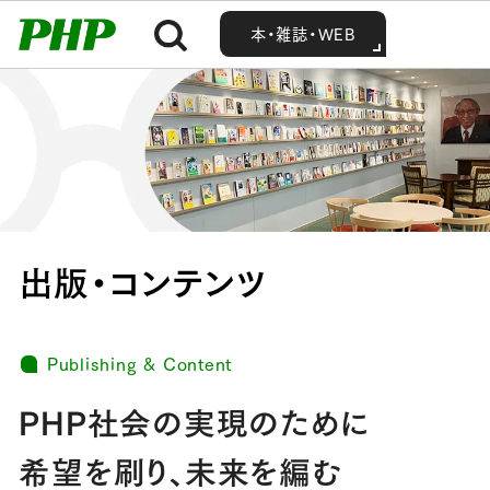
MENU
MENU
Home
事業概要
出版・コンテンツ
本・雑誌・WEB
本・雑誌・WEB
出版・コンテンツ
Publishing & Content
PHP社会の実現のために
希望を刷り、未来を編む