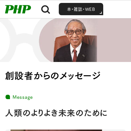
MENU
MENU
Home
会社案内
創設者からのメッセージ
本・雑誌・WEB
本・雑誌・WEB
創設者からのメッセージ
Message
人類のよりよき未来のために