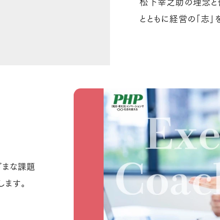
松下幸之助の理念と
とともに経営の「志」
ざまな課題
します。