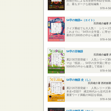
田雄介氏による完全新作90話を収録
上、最もダークな超短編集！
978-4-5
54字の物語∞（エイト）
氏田雄介編著 
クイズ番組でも大人気！ シリーズ
これまでに「54字の文学賞」に寄せ
募作27,000作の中から厳選！
978-4-5
54字の百物語
氏田雄介編著 
累計30万部突破！ 人気シリーズ第
マは「怪談」。54字の文学賞に寄せ
5000作の中から厳選して収録！
978-4-5
54字の物語 史（し）
氏田雄介著 西村創著
累計20万部突破！ 人気シリーズ第
本史×空想!? 縄文時代から近代日
重要ワード満載の90話を収録。
978-4-5
54字の物語 怪（かい）