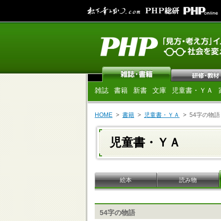
雑誌
書籍
新書
文庫
児童書・ＹＡ
HOME
書籍
児童書・ＹＡ
54字の物語
児童書・ＹＡ
絵本
読み物
54字の物語