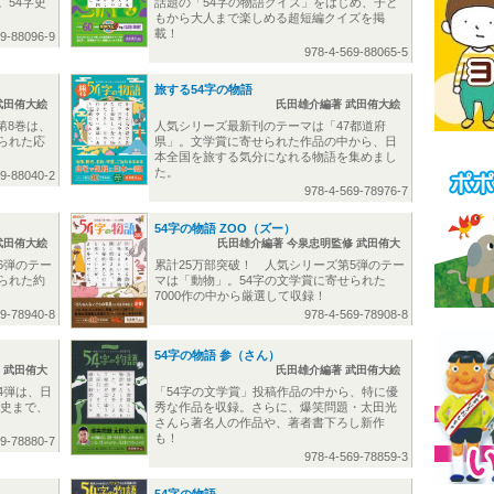
。54字史
話題の「54字の物語クイズ」をはじめ、子ど
もから大人まで楽しめる超短編クイズを掲
載！
69-88096-9
978-4-569-88065-5
旅する54字の物語
武田侑大絵
氏田雄介編著 武田侑大絵
第8巻は、
人気シリーズ最新刊のテーマは「47都道府
られた応
県」。文学賞に寄せられた作品の中から、日
本全国を旅する気分になれる物語を集めまし
た。
69-88040-2
978-4-569-78976-7
54字の物語 ZOO（ズー）
武田侑大絵
氏田雄介編著 今泉忠明監修 武田侑大
6弾のテー
累計25万部突破！ 人気シリーズ第5弾のテー
られた約
マは「動物」。54字の文学賞に寄せられた
7000作の中から厳選して収録！
69-78940-8
978-4-569-78908-8
54字の物語 参（さん）
 武田侑大
氏田雄介編著 武田侑大絵
4弾は、日
「54字の文学賞」投稿作品の中から、特に優
本史まで、
秀な作品を収録。さらに、爆笑問題・太田光
さんら著名人の作品や、著者書下ろし新作
も！
69-78880-7
978-4-569-78859-3
54字の物語