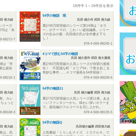
16件中 1～16件目を表示
54字の物語 呪
武田 侑大絵
氏田 雄介作 武田 侑大絵
シリーズ
累計95万部突破のシリーズ第14弾は「ホラ
新刊は「未
ー」がテーマの、こわ～い超短編集。シリー
ズの生みの親・氏田雄介氏が全作書き下ろ
し！
69-88272-7
978-4-569-88245-1
4コマで読む54字の物語
武田 侑大絵
氏田 雄介原作 武田 侑大漫画
3弾は「学
累計80万部突破の人気シリーズが待望の漫画
議な超短
化！ 不思議な町「エリア54」で巻き起こる
奇妙な事件……４コマ漫画を54作収録！
69-88216-1
978-4-569-88208-6
54字の物語11
武田 侑大絵
氏田 雄介編著 武田 侑大絵
2巻。カレ
累計70万部突破の人気シリーズ第11巻。あま
、ちょっと
～いファンタジーから、味わい深いホラーま
で。超短編のフルコースを召し上がれ。
69-88168-3
978-4-569-88135-5
54字の物語Q
武田 侑大絵
氏田雄介編著 武田侑大絵
0巻は、氏
人気番組「くりぃむクイズ ミラクル９」で