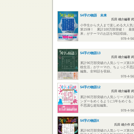
54字の物語 未来
氏田 雄介編著 
小学生から大人まで楽しめる大人気
第15弾！ 累計100万部突破！ 最
来」がテーマのお話を90話収録。
978-4-5
54字の物語13
氏田 雄介編著 
累計90万部突破の人気シリーズ第1
校生活」がテーマの、ちょっと不思
編集。全90話を収録。
978-4-5
54字の物語12
氏田 雄介編著 
累計80万部突破の人気シリーズ第1
ンダーをめくるように1年をめぐる
不思議な超短編集。
978-4-5
54字の物語X
氏田 雄介作 
累計60万部突破の人気シリーズ第1