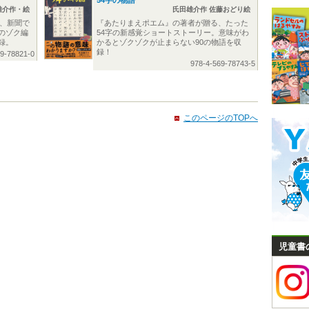
雄介作・絵
氏田雄介作 佐藤おどり絵
V、新聞で
『あたりまえポエム』の著者が贈る、たった
のゾク編
54字の新感覚ショートストーリー。意味がわ
録。
かるとゾクゾクが止まらない90の物語を収
録！
69-78821-0
978-4-569-78743-5
このページのTOPへ
児童書