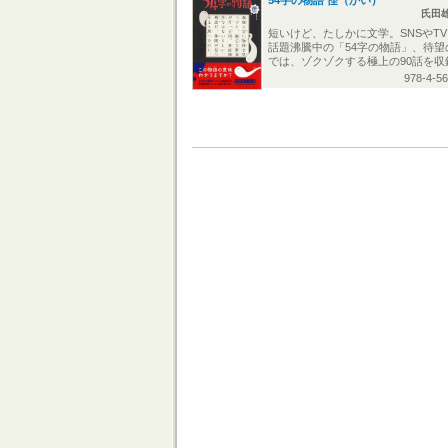
氏田
短いけど、たしかに文学。SNSやT
話題沸騰中の「54字の物語」、待望
では、ゾクゾクする極上の90話を収
978-4-5