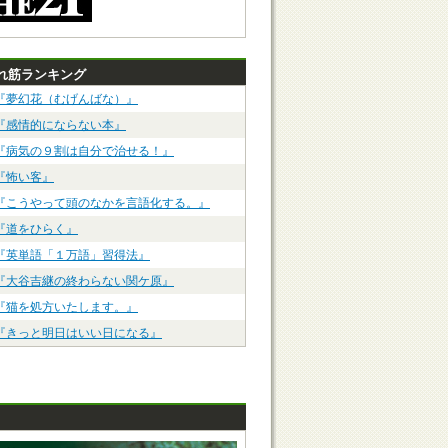
れ筋ランキング
『夢幻花（むげんばな）』
『感情的にならない本』
『病気の９割は自分で治せる！』
『怖い客』
『こうやって頭のなかを言語化する。』
『道をひらく』
『英単語「１万語」習得法』
『大谷吉継の終わらない関ケ原』
『猫を処方いたします。』
『きっと明日はいい日になる』