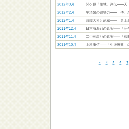
2012年3月
関ケ原「籠城」列伝――天
2012年2月
平清盛の破壊力――「侍」
2012年1月
戦艦大和と武蔵――「史上
2011年12月
日本海海戦の真実――「完
2011年11月
二〇三高地の真実――「旅
2011年10月
上杉謙信――「生涯無敗」
<
4
5
6
7