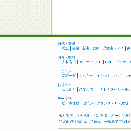
雑誌・書籍
雑誌
書籍
新書
文庫
児童書・ＹＡ
家
研修・教材
人材育成
セミナー
CD
DVD・ビデオ
ニュース
新着一覧
おしらせ
イベント
パブリシ
お役立ち
日に新た
恋愛相談
『ＰＨＰスペシャル
テーマ別
松下幸之助
政策シンクタンクＰＨＰ総研
会社案内
社会活動
採用募集
メールマガ
特定商取引法に基づく表示
一般事業主行動