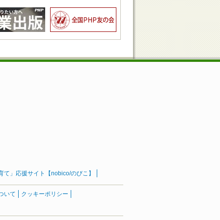
」応援サイト【nobico/のびこ】
ついて
クッキーポリシー