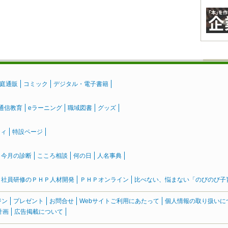
庭通販
コミック
デジタル・電子書籍
通信教育
eラーニング
職域図書
グッズ
ティ
特設ページ
』今月の診断
こころ相談
何の日
人名事典
社員研修のＰＨＰ人材開発
ＰＨＰオンライン
比べない、悩まない「のびのび子育て
ジン
プレゼント
お問合せ
Webサイトご利用にあたって
個人情報の取り扱いに
計画
広告掲載について