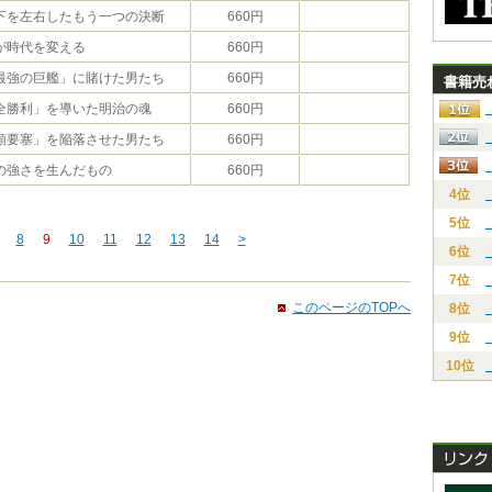
下を左右したもう一つの決断
660円
が時代を変える
660円
最強の巨艦」に賭けた男たち
660円
書籍売
全勝利」を導いた明治の魂
660円
順要塞」を陥落させた男たち
660円
の強さを生んだもの
660円
4位
5位
8
9
10
11
12
13
14
>
6位
7位
このページのTOPへ
8位
9位
10位