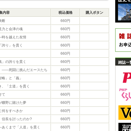
集内容
税込価格
購入ボタン
決断
660円
見力と会津の魂
660円
―時を越えた友情
660円
「誇り」を貫く
660円
660円
銭」の誇りを貫く
660円
雑誌一
」――死闘に挑んだエースたち
660円
智略」と「義」
660円
き、「士道」を貫く
660円
けて
660円
が曠野に賭けた夢
660円
に何をすべきか
660円
、信長を討ったのか?
660円
―あくまで「人道」を貫く
660円