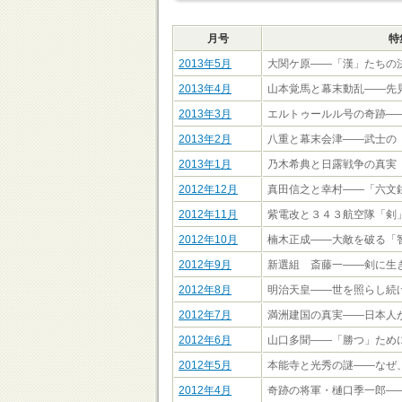
月号
特
2013年5月
大関ケ原――「漢」たちの
2013年4月
山本覚馬と幕末動乱――先
2013年3月
エルトゥールル号の奇跡―
2013年2月
八重と幕末会津――武士の
2013年1月
乃木希典と日露戦争の真実
2012年12月
真田信之と幸村――「六文
2012年11月
紫電改と３４３航空隊「剣
2012年10月
楠木正成――大敵を破る「
2012年9月
新選組 斎藤一――剣に生
2012年8月
明治天皇――世を照らし続
2012年7月
満洲建国の真実――日本人
2012年6月
山口多聞――「勝つ」ため
2012年5月
本能寺と光秀の謎――なぜ
2012年4月
奇跡の将軍・樋口季一郎―