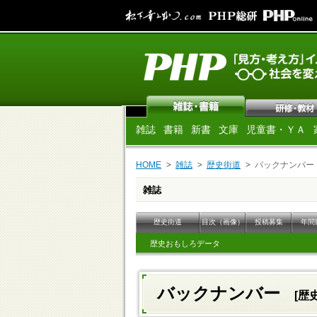
雑誌
書籍
新書
文庫
児童書・ＹＡ
HOME
雑誌
歴史街道
バックナンバー
雑誌
歴史街道
目次（画像）
投稿募集
年間
歴史おもしろデータ
バックナンバー
[歴