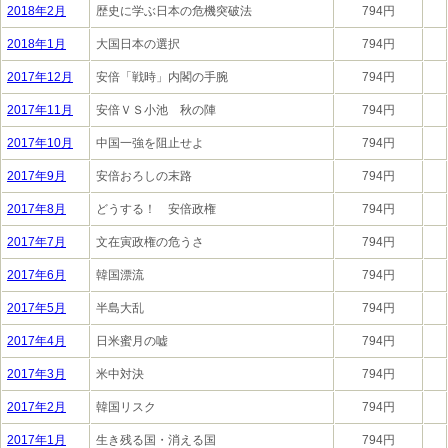
2018年2月
歴史に学ぶ日本の危機突破法
794円
2018年1月
大国日本の選択
794円
2017年12月
安倍「戦時」内閣の手腕
794円
2017年11月
安倍ＶＳ小池 秋の陣
794円
2017年10月
中国一強を阻止せよ
794円
2017年9月
安倍おろしの末路
794円
2017年8月
どうする！ 安倍政権
794円
2017年7月
文在寅政権の危うさ
794円
2017年6月
韓国漂流
794円
2017年5月
半島大乱
794円
2017年4月
日米蜜月の嘘
794円
2017年3月
米中対決
794円
2017年2月
韓国リスク
794円
2017年1月
生き残る国・消える国
794円