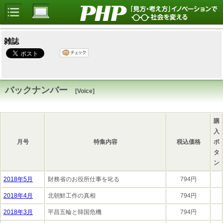
雑誌
バックナンバー
[Voice]
購
入
月号
特集内容
税込価格
ボ
タ
ン
2018年5月
財務省のお役所仕事を叱る
794円
2018年4月
北朝鮮工作の真相
794円
2018年3月
平昌五輪と韓国危機
794円