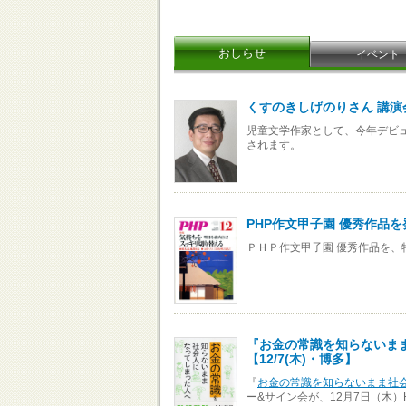
おしらせ
イベント
くすのきしげのりさん 講演会
児童文学作家として、今年デビ
されます。
PHP作文甲子園 優秀作品
ＰＨＰ作文甲子園 優秀作品を、
『お金の常識を知らないま
【12/7(木)・博多】
『
お金の常識を知らないまま社
ー&サイン会が、12月7日（木）H