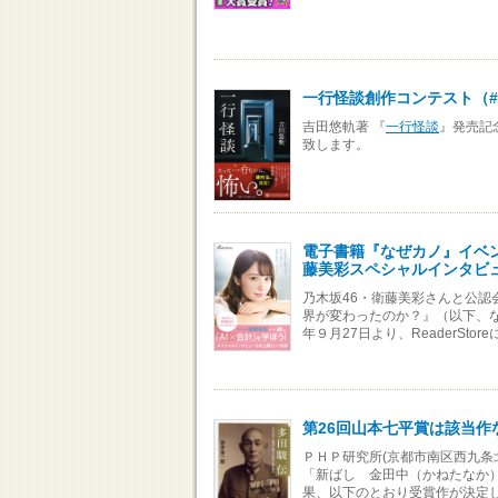
一行怪談創作コンテスト（#
吉田悠軌著 『
一行怪談
』発売記
致します。
電子書籍『なぜカノ』イベント
藤美彩スペシャルインタビ
乃木坂46・衛藤美彩さんと公
界が変わったのか？』（以下、な
年９月27日より、ReaderSt
第26回山本七平賞は該当
ＰＨＰ研究所(京都市南区西九条北
「新ばし 金田中（かねたなか
果、以下のとおり受賞作が決定