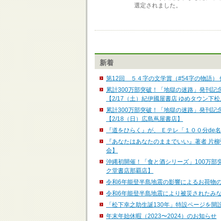
選定されました。
新着
第12回 ５４字の文学賞（#54字の物語）
累計300万部突破！「地獄の迷路」発刊記
【2/17（土）紀伊國屋書店 ゆめタウン下
累計300万部突破！「地獄の迷路」発刊記
【2/18（日）広島蔦屋書店】
『道をひらく』が、 Ｅテレ「１００分de名
『あなたはあなたのままでいい』著者 片柳
会】
沖縄初開催！「食と酒シリーズ」100万部
ク堂書店那覇店】
令和6年能登半島地震の影響によるお荷物
令和6年能登半島地震により被災されたみ
「松下幸之助生誕130年」特設ページを開
年末年始休暇（2023〜2024）のお知らせ