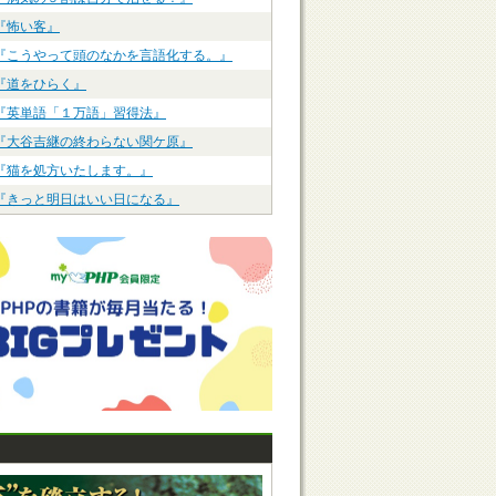
『怖い客』
『こうやって頭のなかを言語化する。』
『道をひらく』
『英単語「１万語」習得法』
『大谷吉継の終わらない関ケ原』
『猫を処方いたします。』
『きっと明日はいい日になる』