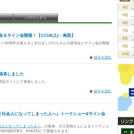
4位
5位
パブリシティ
6位
7位
＆サイン会開催！【11/18(土)・鳥取】
8位
ュー30周年を迎えるくすのきしげのりさんの講演会とサイン会が開催
9位
10位
続きを読む
を発表しました
特設サイトにて発表しました。
続きを読む
ま社会人になってしまった人へ』トークショー&サイン会
会人になってしまった人へ
』の著者、大江英樹さんによるトークショ
MV&BOOKS HAKATAにて開催されます。