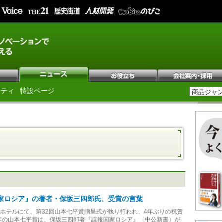
シティ
特設ページ
国家ロシア』の著者・保坂三四郎氏、受賞の言葉
内のホテルにて、第32回山本七平賞贈呈式が執り行われ、4年ぶりの祝賀
年の山本七平賞は、保坂三四郎著『諜報国家ロシア』（中公新書）が