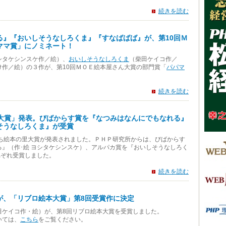
続きを読む
る』『おいしそうなしろくま』『すなばばば』が、第10回Ｍ
ママ賞」にノミネート！
シタケシンスケ作／絵）、
おいしそうなしろくま
（柴田ケイコ作／
け作／絵）の３作が、第10回ＭＯＥ絵本屋さん大賞の部門賞「
パパマ
。
続きを読む
里大賞」発表。びばからす賞を『なつみはなんにでもなれる』
そうなしろくま』が受賞
けんぶち絵本の里大賞が発表されました。ＰＨＰ研究所からは、びばからす
』（作･絵 ヨシタケシンスケ）、アルパカ賞を『おいしそうなしろく
れぞれ受賞しました。
続きを読む
が、「リブロ絵本大賞」第8回受賞作に決定
田ケイコ作・絵）が、第8回リブロ絵本大賞を受賞しました。
いては、
こちら
をご覧ください。