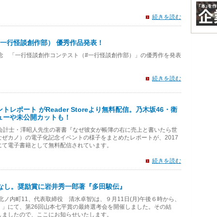
続きを読む
一行怪談創作部） 優秀作品発表！
念 「一行怪談創作コンテスト（#一行怪談創作部）」の優秀作を発表
続きを読む
レポート がReader Storeより無料配信。乃木坂46・衛
ューや未公開カットも！
認会計士・澤昭人先生の著書『なぜ彼女が帳簿の右に売上と書いたら世
ぜカノ）の電子化記念イベントの様子をまとめたレポートが、2017
oreにて電子書籍として無料配信されています。
続きを読む
作なし。奨励賞に岩井秀一郎著『多田駿伝』
ノ内町11、代表取締役 清水卓智)は、９月11日(月)午後６時から、
）」にて、第26回山本七平賞の最終選考会を開催しました。その結
しましたので、ここにお知らせいたします。