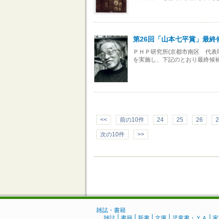
第26回「山本七平賞」最終
ＰＨＰ研究所(京都市南区 代表
を実施し、下記のとおり最終候
<<
前の10件
24
25
26
2
次の10件
>>
雑誌・書籍
雑誌
書籍
新書
文庫
児童書・ＹＡ
家