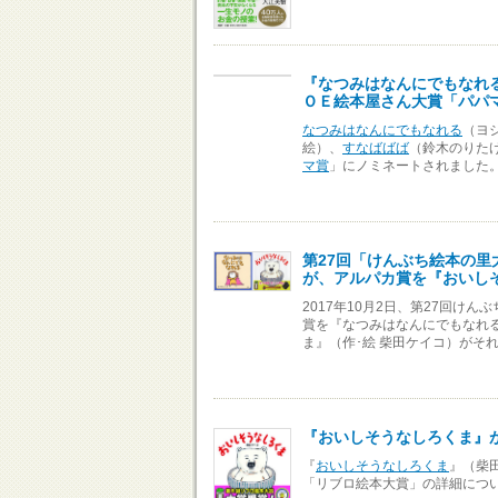
『なつみはなんにでもなれ
ＯＥ絵本屋さん大賞「パパ
なつみはなんにでもなれる
（ヨ
絵）、
すなばばば
（鈴木のりた
マ賞
」にノミネートされました
第27回「けんぶち絵本の
が、アルパカ賞を『おいし
2017年10月2日、第27回
賞を『なつみはなんにでもなれる
ま』（作･絵 柴田ケイコ）がそ
『おいしそうなしろくま』
『
おいしそうなしろくま
』（柴
「リブロ絵本大賞」の詳細につ