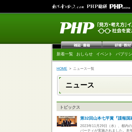
新着一覧
おしらせ
イベント
パブリ
HOME
ニュース一覧
ニュース
トピックス
第32回山本七平賞『諜報
2023年11月29日（水）、都
パーティが実施されました。本