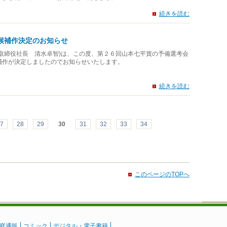
続きを読む
候補作決定のお知らせ
取締役社長 清水卓智)は、この度、第２６回山本七平賞の予備選考会
補作が決定しましたのでお知らせいたします。
続きを読む
7
28
29
30
31
32
33
34
このページのTOPへ
庭通販
コミック
デジタル・電子書籍