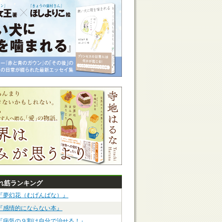
れ筋ランキング
『夢幻花（むげんばな）』
『感情的にならない本』
『病気の９割は自分で治せる！』