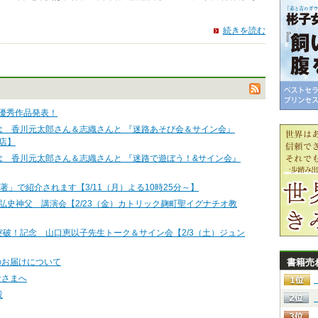
続きを読む
 優秀作品発表！
念 香川元太郎さん＆志織さんと 『迷路あそび会＆サイン会』
松店】
念 香川元太郎さん＆志織さんと 『迷路で遊ぼう！&サイン会』
著」で紹介されます【3/11（月）よる10時25分～】
弘史神父 講演会【2/23（金）カトリック麹町聖イグナチオ教
突破！記念 山口恵以子先生トーク＆サイン会【2/3（土）ジュン
のお届けについて
書籍売
なさまへ
設