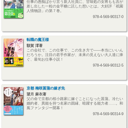
仕事の愚痴ばかり言う新入社員に、甘味処の女将もも吉が
差し出した一粒の金平糖に託した想いとは。大好評「祇園
人情物語」の第７巻。
978-4-569-90317-0
転職の魔王様
額賀 澪著
この会社で、この仕事で、この生き方で――本当にいいん
だろうか。注目の若手作家が、未来の見えない大人達に捧
ぐ、最旬お仕事小説！
978-4-569-90312-5
京都 梅咲菖蒲の嫁ぎ先
望月 麻衣著
父の命で京都の桜小路家に嫁ぐことになった菖蒲。冷たい
婚約者、異能を持つ名家の因縁、暗躍する能力者……。和
風ファンタジー開幕！
978-4-569-90314-9