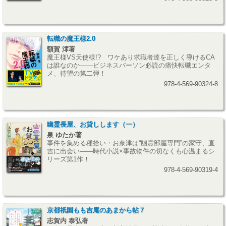
転職の魔王様2.0
額賀 澪著
魔王様VS天使様!? ワケあり求職者達を正しく導けるCA
は誰なのか――ビジネスパーソン必読の痛快転職エンタ
メ、待望の第二弾！
978-4-569-90324-8
幽霊長屋、お貸しします（一）
泉 ゆたか著
事件を集める種拾い・お奈津は“幽霊部屋専門”の家守、直
吉に出会い――時代小説×事故物件の切なくも心温まるシ
リーズ第1作！
978-4-569-90319-4
京都祇園もも吉庵のあまから帖７
志賀内 泰弘著