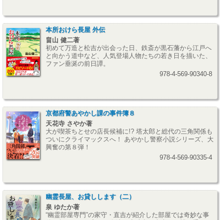
本所おけら長屋 外伝
畠山 健二著
初めて万造と松吉が出会った日、鉄斎が黒石藩から江戸へ
と向かう道中など、人気登場人物たちの若き日を描いた、
ファン垂涎の前日譚。
978-4-569-90340-8
京都府警あやかし課の事件簿８
天花寺 さやか著
大が喫茶ちとせの店長候補に!? 塔太郎と総代の三角関係も
ついにクライマックスへ！ あやかし警察小説シリーズ、大
興奮の第８弾！
978-4-569-90335-4
幽霊長屋、お貸しします（二）
泉 ゆたか著
“幽霊部屋専門”の家守・直吉が紹介した部屋では奇妙な事