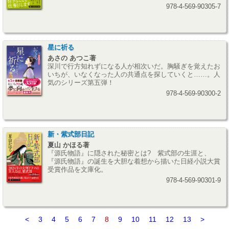
978-4-569-90305-7
星に祈る
あさの あつこ著
深川で行方知れずになる人が相次いだ。胸騒ぎを覚えたお
いちが、いなくなった人の共通点を探していくと……。人
気のシリーズ第五弾！
978-4-569-90300-2
新・紫式部日記
夏山 かほる著
『源氏物語』に隠された秘密とは? 紫式部の生涯と、
『源氏物語』の誕生を大胆な着想から描いた日経小説大賞
受賞作品を文庫化。
978-4-569-90301-9
<
3
4
5
6
7
8
9
10
11
12
13
>