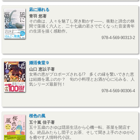
凪に溺れる
青羽 悠著
その曲は、人々を魅了し突き動かす――。衝動と諦念の狭
間で藻掻く六人と、二十七歳の若さで亡くなった音楽青年
の生涯を描く感動作。
978-4-569-90313-2
婚活食堂９
山口 恵以子著
女将の恵がプロポーズされる!? 多くの縁を繋いできた恵
は結婚を選ぶのか？ 旬の小料理とお酒が心に沁みる、人
気シリーズ最新刊！
978-4-569-90306-4
桜色の風
五十嵐 佳子著
五十五歳のさゆは隠居生活から心機一転、茶屋を開店す
る。絶品みたらし団子とお茶、そして聞き上手のさゆが心
を癒やす人情時代小説。