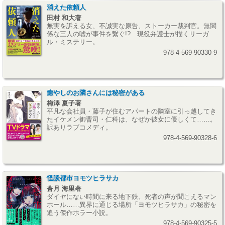
消えた依頼人
田村 和大著
無実を訴える女、不誠実な原告、ストーカー裁判官。無関
係な三人の嘘が事件を繋ぐ!? 現役弁護士が描くリーガ
ル・ミステリー。
978-4-569-90330-9
癒やしのお隣さんには秘密がある
梅澤 夏子著
平凡な会社員・藤子が住むアパートの隣室に引っ越してき
たイケメン御曹司・仁科は、なぜか彼女に優しくて……。
訳ありラブコメディ。
978-4-569-90328-6
怪談都市ヨモツヒラサカ
蒼月 海里著
ダイヤにない時間に来る地下鉄、死者の声が聞こえるマン
ホール……異界に通じる場所「ヨモツヒラサカ」の秘密を
追う傑作ホラー小説。
978-4-569-90325-5