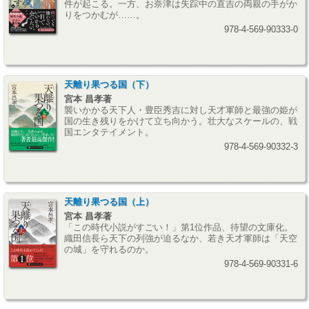
件が起こる。一方、お奈津は失踪中の直吉の両親の手がか
りをつかむが……。
978-4-569-90333-0
天離り果つる国（下）
宮本 昌孝著
襲いかかる天下人・豊臣秀吉に対し天才軍師と最強の姫が
国の生き残りをかけて立ち向かう。壮大なスケールの、戦
国エンタテイメント。
978-4-569-90332-3
天離り果つる国（上）
宮本 昌孝著
「この時代小説がすごい！」第1位作品、待望の文庫化。
織田信長ら天下の列強が迫るなか、若き天才軍師は「天空
の城」を守れるのか。
978-4-569-90331-6