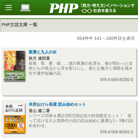
PHP文芸文庫 一覧
654件中 141～160件目を表示
家康と九人の女
秋月 達郎著
祖母、母、妻、娘……徳川家康の生涯を、彼が関わった女
性たちの視点から浮き彫りにし、新たな魅力と側面を描き
出す連作短編小説。
978-4-569-90292-0
本所おけら長屋 読み始めセット
畠山 健二著
シリーズ20巻＆累計200万部記念の特別限定セット！ 笑
って泣ける大人気時代小説の読み始めに最適な1～3巻の詰
め合わせ。
978-4-569-90341-5