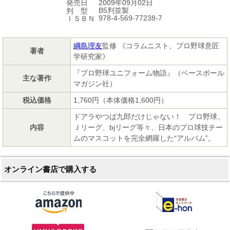
2009年09月02日
発売日
B5判並製
判 型
978-4-569-77238-7
ＩＳＢＮ
綱島理友
監修 《コラムニスト、プロ野球意匠
著者
学研究家》
『プロ野球ユニフォーム物語』（ベースボール
主な著作
マガジン社）
税込価格
1,760円（本体価格1,600円）
ドアラやつば九郎だけじゃない！ プロ野球、
内容
Ｊリーグ、bjリーグ等々、日本のプロ球技チー
ムのマスコットを完全網羅した“アルバム”。
オンライン書店で購入する