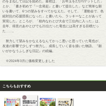
のをまねして日記を始めた。最初は、「お年玉を2万円ゲットした」
とか、「書き初めで『一念発起』と書いて提出した」など簡単な願
いを書いて、6つの望みをすべてかなえた。そして、「運動会で、色
組対抗の応援団長になった」と書いたら、ラッキーなことがあって
実現した。ところが、「校内なわとび大会で三位内に入った」は、
去年、得意のあやとびでも21位だった竜也には高すぎる目標だっ
た……。
努力して望みをかなえるなんてかっこ悪いと思っていた竜也が、
友達の影響で少しずつ努力し、成長していく姿を描いた物語。『願
いがかなうふしぎな日記』の続編。
※2024年3月に価格変更しました
こちらもおすすめ