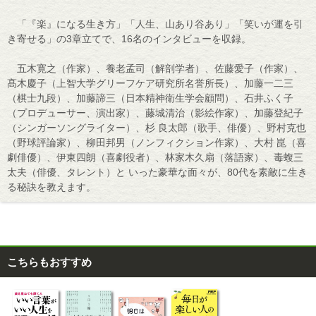
「『楽』になる生き方」「人生、山あり谷あり」「笑いが運を引
き寄せる」の3章立てで、16名のインタビューを収録。
五木寛之（作家）、養老孟司（解剖学者）、佐藤愛子（作家）、
髙木慶子（上智大学グリーフケア研究所名誉所長）、加藤一二三
（棋士九段）、加藤諦三（日本精神衛生学会顧問）、石井ふく子
（プロデューサー、演出家）、藤城清治（影絵作家）、加藤登紀子
（シンガーソングライター）、杉 良太郎（歌手、俳優）、野村克也
（野球評論家）、柳田邦男（ノンフィクション作家）、大村 崑（喜
劇俳優）、伊東四朗（喜劇役者）、林家木久扇（落語家）、毒蝮三
太夫（俳優、タレント）と いった豪華な面々が、80代を素敵に生き
る秘訣を教えます。
こちらもおすすめ