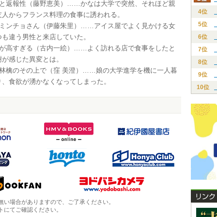
チと返報性（藤野恵美）……かなは大学で突然、それほど親
4位
友人からフランス料理の食事に誘われる。
5位
のミンチョさん（伊藤朱里）……アイス屋でよく見かける女
つも違う男性と来店していた。
6位
壁が高すぎる（古内一絵）……よく訪れる店で食事をしたと
7位
樹が感じた異変とは。
8位
な林檎のその上で（窪 美澄）……娘の大学進学を機に一人暮
9位
り、食欲が湧かなくなってしまった。
10位
無い場合がありますので、ご了承ください。
トにてご確認ください。