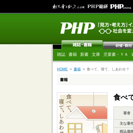
雑誌
書籍
新書
文庫
児童書・ＹＡ
HOME
書籍
食べて、寝て、しあわせ？
書籍
食べ
著者
主な著
税込価