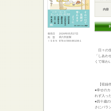
内容
2026年05月27日
発売日
四六判並製
判 型
978-4-569-86108-1
ＩＳＢＮ
日々の生
「しあわ
くて味わ
【収録
●幸せの
れず入っ
●四十歳
さにバラ