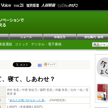
家庭通販
コミック
デジタル・電子書籍
て、寝て、しあわせ？
伊吹 有喜／中西 智佐乃／藤野 恵美／伊藤 朱里／古内 一絵／窪
美澄 著
作
『
あなたが気づかなかった花
』（PHP研究所）
格
1,980円（本体価格1,800円）