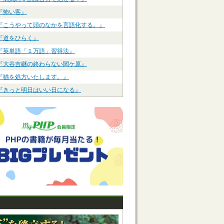
『怖い客』
『こうやって頭のなかを言語化する。』
『道をひらく』
『英単語「１万語」習得法』
『大谷吉継の終わらない関ケ原』
『猫を処方いたします。』
『きっと明日はいい日になる』