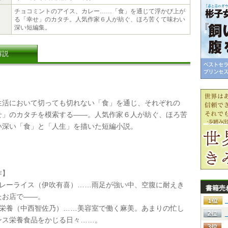
チョコミントのアイス、カレー……「食」を通じて浮かび上が
る「幸せ」のカタチ。人気作家６人が紡ぐ、ほろ苦くて味わい
深い短編集。
解説
活において切っても切れない「食」を通じ、それぞれの
せ」のカタチを模索する――。人気作家６人が紡ぐ、ほろ苦
い深い「食」と「人生」を描いた短編小説。
作】
カレーライス（伊吹有喜）……雨足が強い中、空腹に耐えき
書籍売
たお店で――。
の栄養（中西智佐乃）……美容室で働く麻美。あまりの忙し
ンス栄養食品をかじる日々……。