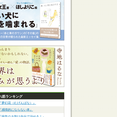
れ筋ランキング
『夢幻花（むげんばな）』
『感情的にならない本』
『病気の９割は自分で治せる！』