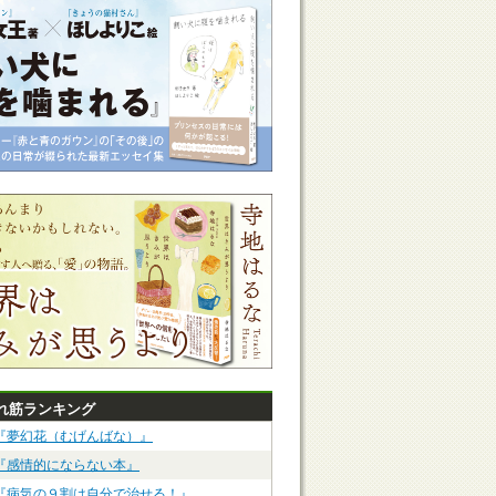
れ筋ランキング
『夢幻花（むげんばな）』
『感情的にならない本』
『病気の９割は自分で治せる！』