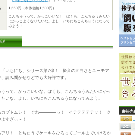
『
いちにちむかしばなし
』（PHP研究所）
格
1,650円（本体価格1,500円）
こんちゅうって、かっこいいな！ ぼくも、こんちゅうみたい
にかっこよくなりたいな。よし、いちにちこんちゅうになって
みよう！
解説
「いちにち」シリーズ第7弾！ 擬音の面白さとユーモア
で、読み聞かせなどでも大好評です。
うって、かっこいいな。ぼくも、こんちゅうみたいにかっ
りたいな。よし、いちにちこんちゅうになってみよう。
書籍売
カブトムシ！ ぐわ――――っ！ イテテテテテッ！ ク
つよすぎぃ～！
アリ！ とちゅうでケーキをひろってゴールまでいけるか