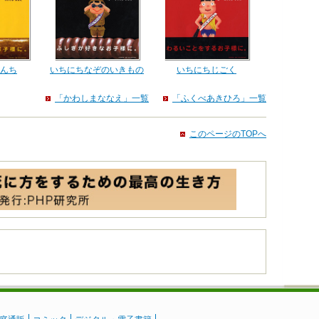
んち
いちにちなぞのいきもの
いちにちじごく
「かわしまななえ」一覧
「ふくべあきひろ」一覧
このページのTOPへ