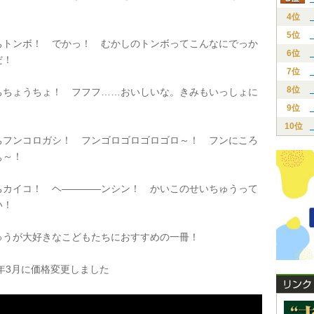
4位
5位
トンボ！ でかっ！ むかしのトンボってこんなにでっか
6位
だ！
7位
8位
ちょうちょ！ フフフ……おいしいな。きみもいっしょに
9位
10位
フンコロガシ！ フンゴロゴロゴロゴロ～！ フンにころ
ぁ～！
カイコ！ ヘ――――ンシン！ かいこのせいちゅうって
い！
うが大好きなこどもたちにおすすめの一冊！
年3月に価格変更しました