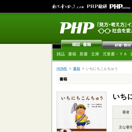
雑誌
書籍
新書
文庫
児童書・ＹＡ
HOME
書籍
いちにちこんちゅう
書籍
いち
著者
主な著