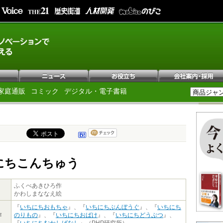
家庭通販
コミック
デジタル・電子書籍
にちこんちゅう
ふくべあきひろ作
かわしまななえ絵
『
いちにちおもちゃ
』、『
いちにちぶんぼうぐ
』、『
いちにち
作
のりもの
』、『
いちにちおばけ
』、『
いちにちどうぶつ
』、