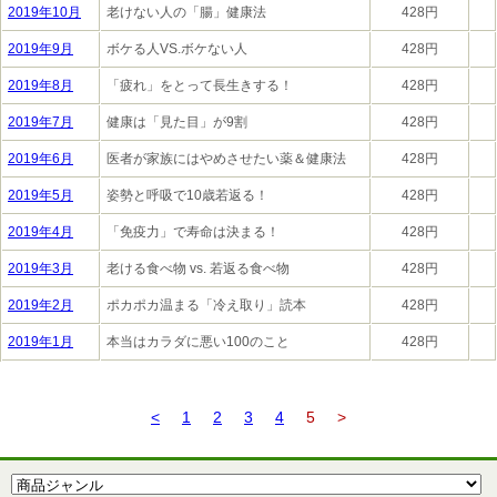
2019年10月
老けない人の「腸」健康法
428円
2019年9月
ボケる人VS.ボケない人
428円
2019年8月
「疲れ」をとって長生きする！
428円
2019年7月
健康は「見た目」が9割
428円
2019年6月
医者が家族にはやめさせたい薬＆健康法
428円
2019年5月
姿勢と呼吸で10歳若返る！
428円
2019年4月
「免疫力」で寿命は決まる！
428円
2019年3月
老ける食べ物 vs. 若返る食べ物
428円
2019年2月
ポカポカ温まる「冷え取り」読本
428円
2019年1月
本当はカラダに悪い100のこと
428円
<
1
2
3
4
5
>