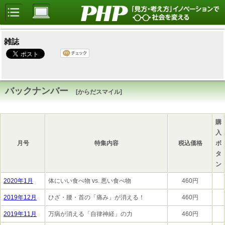
雑誌
バックナンバー
[からだスマイル]
購
入
月号
特集内容
税込価格
ボ
タ
ン
2020年1月
体にいい食べ物 vs. 悪い食べ物
460円
2019年12月
ひざ・腰・首の「痛み」が消える！
460円
2019年11月
万病が消える「自律神経」の力
460円