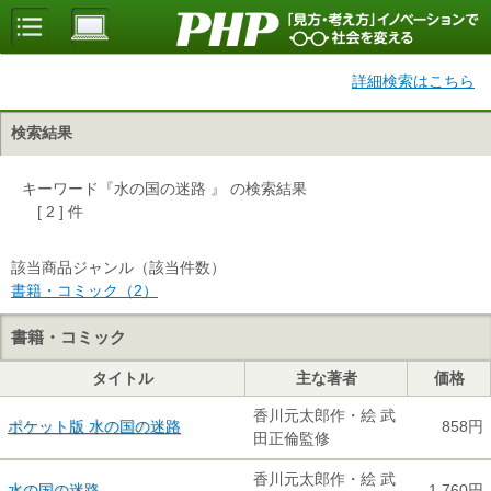
詳細検索はこちら
検索結果
キーワード『水の国の迷路 』 の検索結果
[ 2 ] 件
該当商品ジャンル（該当件数）
書籍・コミック（2）
書籍・コミック
タイトル
主な著者
価格
香川元太郎作・絵 武
ポケット版 水の国の迷路
858円
田正倫監修
香川元太郎作・絵 武
水の国の迷路
1,760円