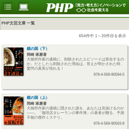
PHP文芸文庫 一覧
654件中 1～20件目を表示
鏡の国（下）
岡崎 琢磨著
大御所作家の遺稿に、削除されたエピソードは実在するの
か。だとしたら削除された理由は。答えが明かされた時、
驚愕の真実が現れる！
978-4-569-90594-5
鏡の国（上）
岡崎 琢磨著
大御所作家の遺稿に隠された謎を、あなたは見抜けるのか
――。「珈琲店タレーランの事件簿」の著者が贈る、予測
不能の傑作ミステリ。
978-4-569-90593-8