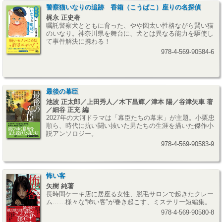
警察猫いなりの追跡 香箱（こうばこ）座りの名探偵
梶永 正史著
嘱託警察犬とともに育った、やや図太い性格ながら賢い猫
のいなり。神奈川県を舞台に、犬とは異なる能力を駆使し
て事件解決に携わる！
978-4-569-90584-6
最後の幕臣
池波 正太郎／上田秀人／木下昌輝／津本 陽／谷津矢車 著
／細谷 正充 編
2027年の大河ドラマは「幕臣たちの幕末」が主題。小栗忠
順ら、時代に抗い闘い抜いた男たちの生涯を描いた傑作小
説アンソロジー。
978-4-569-90583-9
怖い客
矢樹 純著
長時間ケーキ店に居座る女性、脱毛サロンで起きたクレー
ム……様々な“怖い客”が巻き起こす、ミステリー短編集。
978-4-569-90580-8