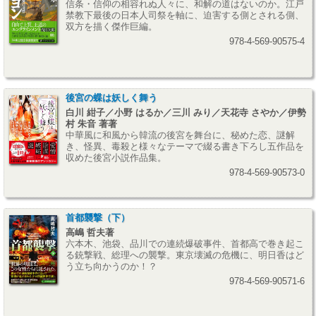
信条・信仰の相容れぬ人々に、和解の道はないのか。江戸
禁教下最後の日本人司祭を軸に、迫害する側とされる側、
双方を描く傑作巨編。
978-4-569-90575-4
後宮の蝶は妖しく舞う
白川 紺子／小野 はるか／三川 みり／天花寺 さやか／伊勢
村 朱音 著著
中華風に和風から韓流の後宮を舞台に、秘めた恋、謎解
き、怪異、毒殺と様々なテーマで綴る書き下ろし五作品を
収めた後宮小説作品集。
978-4-569-90573-0
首都襲撃（下）
高嶋 哲夫著
六本木、池袋、品川での連続爆破事件、首都高で巻き起こ
る銃撃戦、総理への襲撃。東京壊滅の危機に、明日香はど
う立ち向かうのか！？
978-4-569-90571-6