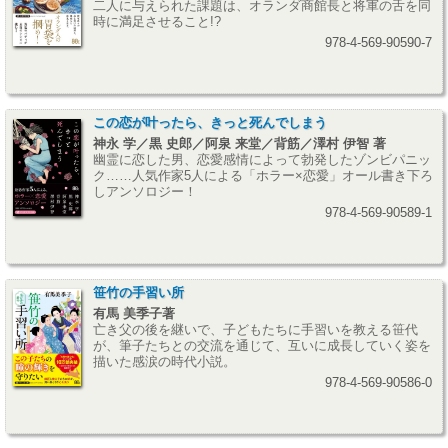
二人に与えられた課題は、オランダ商館長と将軍の舌を同
時に満足させること!?
978-4-569-90590-7
この恋が叶ったら、きっと死んでしまう
神永 学／黒 史郎／阿泉 来堂／背筋／澤村 伊智 著
幽霊に恋した男、恋愛感情によって勃発したゾンビパニッ
ク……人気作家5人による「ホラー×恋愛」オール書き下ろ
しアンソロジー！
978-4-569-90589-1
笹竹の手習い所
有馬 美季子著
亡き父の後を継いで、子どもたちに手習いを教える笹代
が、筆子たちとの交流を通じて、互いに成長していく姿を
描いた感涙の時代小説。
978-4-569-90586-0