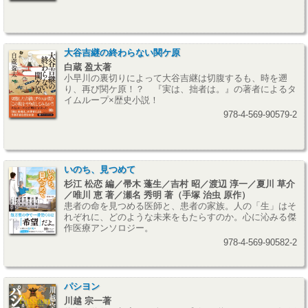
大谷吉継の終わらない関ケ原
白蔵 盈太著
小早川の裏切りによって大谷吉継は切腹するも、時を遡
り、再び関ケ原！？ 『実は、拙者は。』の著者によるタ
イムループ×歴史小説！
978-4-569-90579-2
いのち、見つめて
杉江 松恋 編／帚木 蓬生／吉村 昭／渡辺 淳一／夏川 草介
／唯川 恵 著／瀬名 秀明 著（手塚 治虫 原作）
患者の命を見つめる医師と、患者の家族。人の「生」はそ
れぞれに、どのような未来をもたらすのか。心に沁みる傑
作医療アンソロジー。
978-4-569-90582-2
パシヨン
川越 宗一著