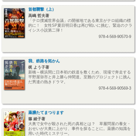
首都襲撃（上）
高嶋 哲夫著
「テロ撲滅世界会議」の開催地である東京がテロ組織の標
的に！ 女性SP夏目明日香は再び戦いに挑む。緊迫のクラ
イシス小説第二弾！
978-4-569-90570-9
我、鉄路を拓かん
梶 よう子著
新橋～横浜間に日本初の鉄道を敷くため、現場で奔走する
平野屋弥市と井上勝ら仲間達。至難のプロジェクトに挑ん
だ男達の熱きドラマ。
978-4-569-90569-3
薬膳たてまつります
篠 綾子著
大奥で女中が殺された死の真相とは？ 草履問屋の養女・
おせいが大奥に上がり、事件を探ることに。薬膳の知識を
用いた時代ミステリー。