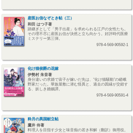
産医お信なぞとき帖（三）
和田 はつ子著
跡継ぎとして「男子出産」を求められる江戸の女性たち。
その理不尽に産医お信が決然と立ち向かう。好評時代医療
ミステリー第三弾。
978-4-569-90592-1
化け猫侯爵の花嫁
伊勢村 朱音著
身分違いの求婚で宙子が嫁いだ先は、“化け猫騒動”の嵯峨
野家だった。華族屋敷に潜む怪異と、過去の因縁が交錯す
る、妖しき婚姻譚。
978-4-569-90591-4
粋月の異国献立帖
鷹井 伶著
料理人を目指す少女と味音痴の若き和解（翻訳）御用役。