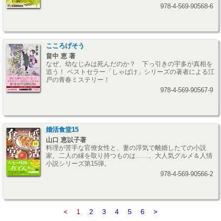
978-4-569-90568-6
こころげそう
畠中 恵 著
なぜ、幼なじみは死んだのか？ 下っ引きの宇多が真相を
追う！ ベストセラー「しゃばけ」シリーズの著者による江
戸の青春ミステリー！
978-4-569-90567-9
婚活食堂15
山口 恵以子著
料理が苦手な官僚女性と、妻の浮気で離婚したての小説
家。二人の縁を取り持つものは……。大人気グルメ＆人情
小説シリーズ第15弾。
978-4-569-90566-2
<
1
2
3
4
5
6
>