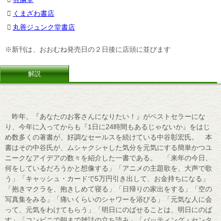
くまざわ書店
丸善ジュンク堂書店
※新刊は、おおむね発売日の２日後に店頭に並びます
解説
昨年、『あなたのお客さんになりたい！』がベストセラーにな
り、今年に入ってからも『1日に24時間もあるじゃないか』をはじ
め数多くの著書が、好調なセールスを続けている中谷彰宏氏。 本
書はその中谷氏が、ムシャクシャした気分を元気にする簡単かつユ
ニークなアイデアの数々を紹介した一書である。 「来年の今日、
何をしているだろうかと想像する」「アニメの主題歌を、大声で歌
う」「キャッシュ・カードで5万円引き出して、お金持ちになる」
「抱きマクラを、抱きしめて寝る」「日帰りの家出をする」「空の
写真集をみる」「痛いくらいのシャワーを浴びる」「元気な人に会
って、元気をわけてもらう」「明日にのばせることは、明日にのば
す」「コンビニで朝まで雑誌の立ち読み」「バッティング・センタ