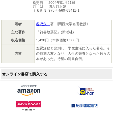
2004年01月21日
発売日
四六判上製
判 型
978-4-569-63411-1
ＩＳＢＮ
著者
谷沢永一
著 《関西大学名誉教授》
主な著作
『雑書放蕩記』(新潮社)
税込価格
1,430円（本体価格1,300円）
左翼活動と訣別し、学究生活に入った著者。そ
内容
の時期の友となり、人生の栄養となった数々の
本があった。待望の読書自伝。
オンライン書店で購入する