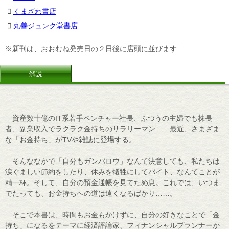
くまざわ書店
丸善ジュンク堂書店
※新刊は、おおむね発売日の２日後に店頭に並びます
解説
資産数十億のIT系若手ベンチャー社長、ふつうの主婦でも株長
者、副業収入でラクラク金持ちのサラリーマン……最近、さまざま
な「お金持ち」がTVや雑誌に登場する。
そんななかで「自分もガンバロウ」なんて決意しても、私たちは
涙ぐましい節約をしたり、休みを犠牲にしてバイト、なんてことが
精一杯。そして、自分の預金通帳を見てため息。これでは、いつま
でたっても、お金持ちへの道は遠くなるばかり……。
そこで本書は、時間もお金もかけずに、自分の好きなことで「金
持ち」になるをテーマに経済評論家、フィナンシャルプランナーか