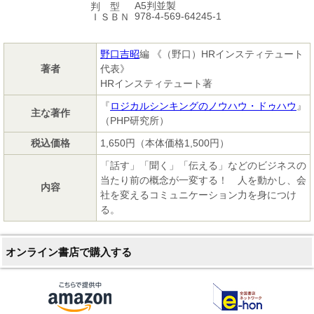
A5判並製
判 型
978-4-569-64245-1
ＩＳＢＮ
野口吉昭
編 《（野口）HRインスティテュート
著者
代表》
HRインスティテュート著
『
ロジカルシンキングのノウハウ・ドゥハウ
』
主な著作
（PHP研究所）
税込価格
1,650円（本体価格1,500円）
「話す」「聞く」「伝える」などのビジネスの
当たり前の概念が一変する！ 人を動かし、会
内容
社を変えるコミュニケーション力を身につけ
る。
オンライン書店で購入する