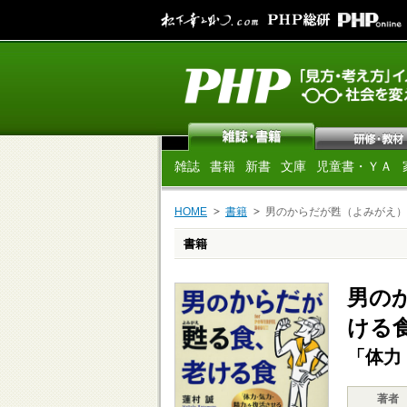
雑誌
書籍
新書
文庫
児童書・ＹＡ
HOME
書籍
男のからだが甦（よみがえ）
書籍
男の
ける
「体力
著者