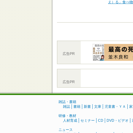
え）る」食べ物
広告PR
広告PR
雑誌・書籍
雑誌
書籍
新書
文庫
児童書・ＹＡ
家
研修・教材
人材育成
セミナー
CD
DVD・ビデオ
ニュース