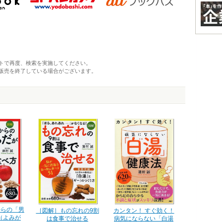
トで再度、検索を実施してください。
販売を終了している場合がございます。
からの「男
カンタン！ すぐ効く！
［図解］もの忘れの9割
（よみが
病気にならない「白湯
は食事で治せる