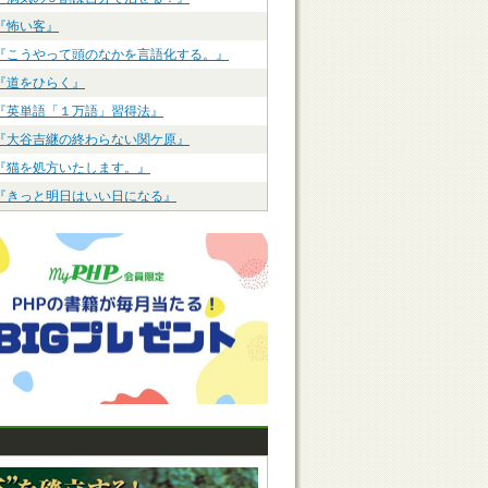
『怖い客』
『こうやって頭のなかを言語化する。』
『道をひらく』
『英単語「１万語」習得法』
『大谷吉継の終わらない関ケ原』
『猫を処方いたします。』
『きっと明日はいい日になる』