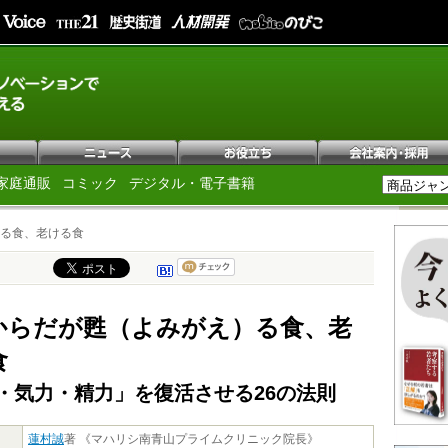
家庭通販
コミック
デジタル・電子書籍
る食、老ける食
からだが甦（よみがえ）る食、老
食
・気力・精力」を復活させる26の法則
蓮村誠
著 《マハリシ南青山プライムクリニック院長》