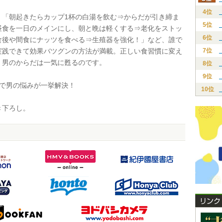
4位
「朝起きたらカップ1杯の白湯を飲む⇒からだが引き締ま
5位
昼食を一日のメインにし、朝と晩は軽くする⇒老化をストッ
6位
食後や間食にナッツを食べる⇒生殖器を強化！」など、誰で
実践できて効果バツグンの方法が満載。正しい食習慣に変え
7位
、男のからだは一気に甦るのです。
8位
9位
で男の悩みが一挙解決！
10位
下ろし。