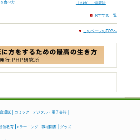
＆食べ方
（さゆ）」健康法
おすすめ一覧
このページのTOPへ
庭通販
コミック
デジタル・電子書籍
通信教育
eラーニング
職域図書
グッズ