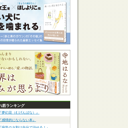
れ筋ランキング
『夢幻花（むげんばな）』
『感情的にならない本』
『病気の９割は自分で治せる！』