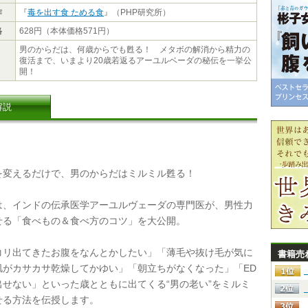
作
『
毒を出す食 ためる食
』（PHP研究所）
格
628円（本体価格571円）
男のからだは、何歳からでも甦る！ メタボの解消から精力の
復活まで、いまより20歳若返るアーユルベーダの秘伝を一挙公
開！
解説
変えるだけで、男のからだはミルミル甦る！
、インドの伝承医学アーユルヴェーダの専門医が、男性力
せる「食べもの＆食べ方のコツ」を大公開。
リ出てきたお腹をなんとかしたい」「薄毛や抜け毛が気に
書籍売
肌がカサカサ乾燥してかゆい」「朝立ちがなくなった」「ED
出せない」といった歳とともに出てくる“男の老い”をミルミ
せる方法を伝授します。