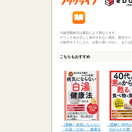
※販売開始日は書店により異なります。
※リンク先が正しく表示されない場合、販売サイ
※販売サイトにより、お取り扱いがない、または
こちらもおすすめ
［図解］40代
［図解］病気にならない
のからだが甦
「白湯（さゆ）」健康法