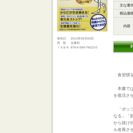
主な著
税込価
内容
2013年06月03日
発売日
文庫判
判 型
978-4-569-76023-0
ＩＳＢＮ
食習慣を
本書では
を復活さ
「ポッコ
なる」「
から抜け
ル改善さ