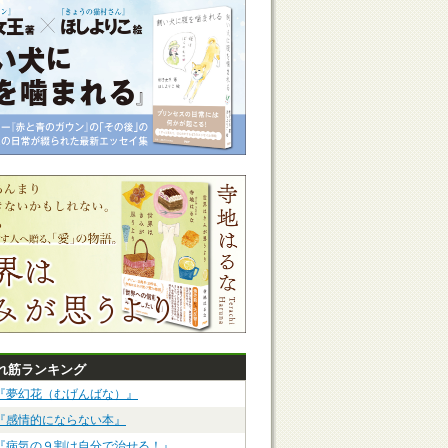
れ筋ランキング
『夢幻花（むげんばな）』
『感情的にならない本』
『病気の９割は自分で治せる！』