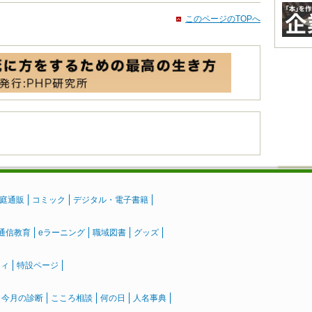
このページのTOPへ
庭通販
コミック
デジタル・電子書籍
通信教育
eラーニング
職域図書
グッズ
ティ
特設ページ
』今月の診断
こころ相談
何の日
人名事典