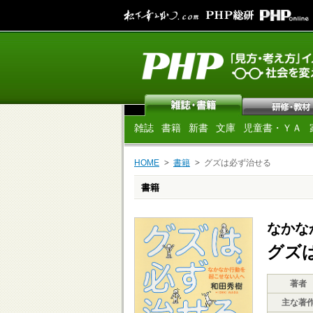
雑誌
書籍
新書
文庫
児童書・ＹＡ
HOME
書籍
グズは必ず治せる
書籍
なかな
グズ
著者
主な著