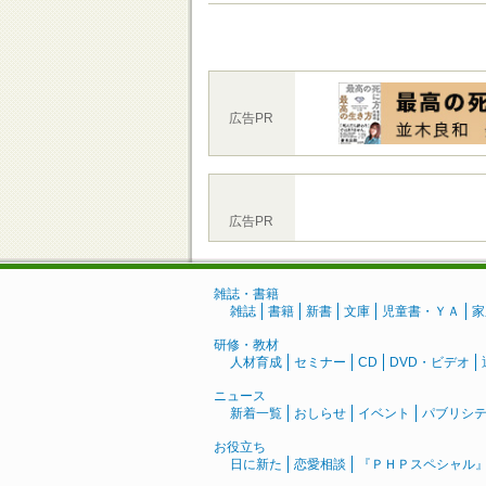
広告PR
広告PR
雑誌・書籍
雑誌
書籍
新書
文庫
児童書・ＹＡ
家
研修・教材
人材育成
セミナー
CD
DVD・ビデオ
ニュース
新着一覧
おしらせ
イベント
パブリシ
お役立ち
日に新た
恋愛相談
『ＰＨＰスペシャル