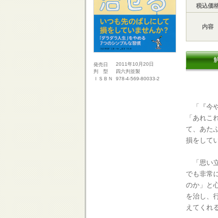
税込価
内容
2011年10月20日
発売日
四六判並製
判 型
978-4-569-80033-2
ＩＳＢＮ
「『今や
「あれこ
て、あた
損をして
「思い立
でも非常
のか」と
を治し、
えてくれ