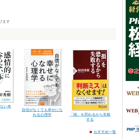
びます
ない本
自信がなくても幸せにな
「損」を恐れるから失敗
れる心理学
する
おすすめ一覧