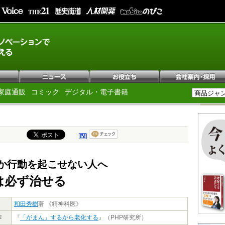
家庭通販
コミック
デジタル・電子書籍
か行動を起こせない人へ
は必ず治せる
和田秀樹
著 《精神科医》
作
『
「がまん」するから老化する
』（PHP研究所）