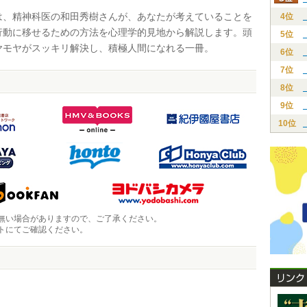
、精神科医の和田秀樹さんが、あなたが考えていることを
4位
行動に移せるための方法を心理学的見地から解説します。頭
5位
ヤモヤがスッキリ解決し、積極人間になれる一冊。
6位
7位
8位
9位
10位
無い場合がありますので、ご了承ください。
トにてご確認ください。