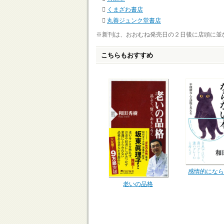
くまざわ書店
丸善ジュンク堂書店
※新刊は、おおむね発売日の２日後に店頭に並
こちらもおすすめ
感情的になら
老いの品格