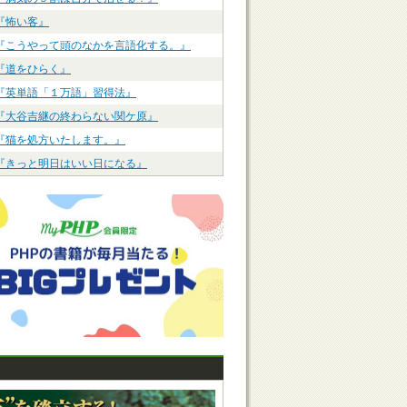
『怖い客』
『こうやって頭のなかを言語化する。』
『道をひらく』
『英単語「１万語」習得法』
『大谷吉継の終わらない関ケ原』
『猫を処方いたします。』
『きっと明日はいい日になる』