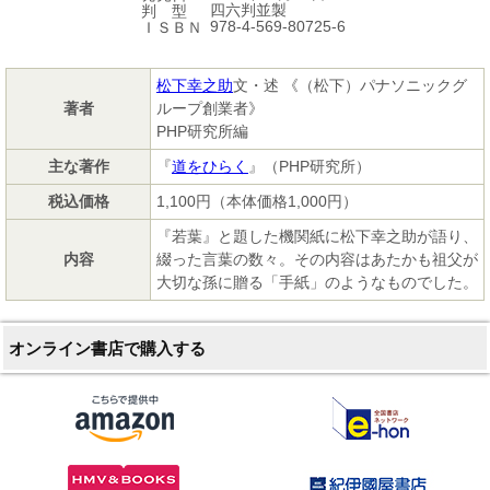
四六判並製
判 型
978-4-569-80725-6
ＩＳＢＮ
松下幸之助
文・述 《（松下）パナソニックグ
著者
ループ創業者》
PHP研究所編
主な著作
『
道をひらく
』（PHP研究所）
税込価格
1,100円（本体価格1,000円）
『若葉』と題した機関紙に松下幸之助が語り、
内容
綴った言葉の数々。その内容はあたかも祖父が
大切な孫に贈る「手紙」のようなものでした。
オンライン書店で購入する