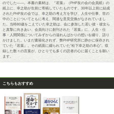
のでした――。本書の素材は、『若葉』（PHP友の会の会員紙）の
紙上に、幸之助が生前に寄稿していたものです。30年以上前に結成
されたPHP友の会では、幸之助の考え方を学び、人生や仕事、世の
中のことについてともに考え、闊達な意見交換がなされていまし
た。当時80歳をこえていた幸之助は、会に参加した若い彼・彼女ら
と真摯に向きあい、会員向けに創刊された『若葉』に、人生・仕
事・人間関係についてみずからの溢れんばかりの想いを綴り、語り
かけました。いまだ書籍化されず、弊PHP研究所に静かに保存され
ていた『若葉』。その紙面に綴られていた“松下幸之助の本心”。収
録した数々の言葉が、ひとりでも多くの読者の心に届くことを願い
ます。
こちらもおすすめ