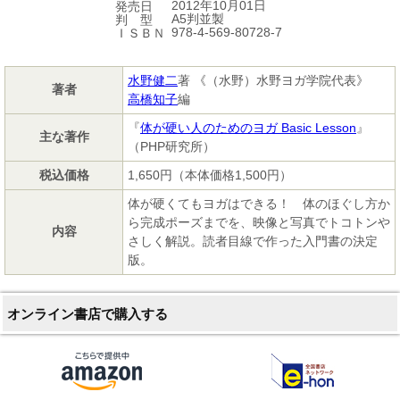
2012年10月01日
発売日
A5判並製
判 型
978-4-569-80728-7
ＩＳＢＮ
水野健二
著 《（水野）水野ヨガ学院代表》
著者
高橋知子
編
『
体が硬い人のためのヨガ Basic Lesson
』
主な著作
（PHP研究所）
税込価格
1,650円（本体価格1,500円）
体が硬くてもヨガはできる！ 体のほぐし方か
ら完成ポーズまでを、映像と写真でトコトンや
内容
さしく解説。読者目線で作った入門書の決定
版。
オンライン書店で購入する