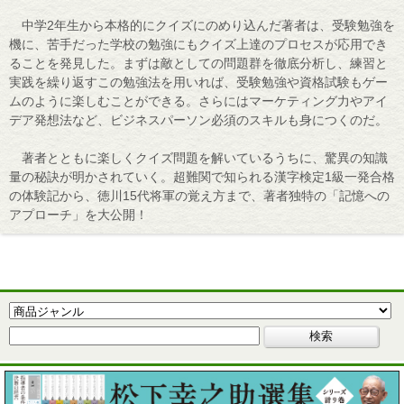
中学2年生から本格的にクイズにのめり込んだ著者は、受験勉強を
機に、苦手だった学校の勉強にもクイズ上達のプロセスが応用でき
ることを発見した。まずは敵としての問題群を徹底分析し、練習と
実践を繰り返すこの勉強法を用いれば、受験勉強や資格試験もゲー
ムのように楽しむことができる。さらにはマーケティング力やアイ
デア発想法など、ビジネスパーソン必須のスキルも身につくのだ。
著者とともに楽しくクイズ問題を解いているうちに、驚異の知識
量の秘訣が明かされていく。超難関で知られる漢字検定1級一発合格
の体験記から、徳川15代将軍の覚え方まで、著者独特の「記憶への
アプローチ」を大公開！