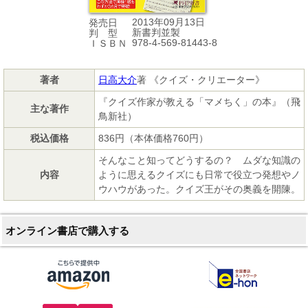
2013年09月13日
発売日
新書判並製
判 型
978-4-569-81443-8
ＩＳＢＮ
著者
日高大介
著 《クイズ・クリエーター》
『クイズ作家が教える「マメちく」の本』（飛
主な著作
鳥新社）
税込価格
836円（本体価格760円）
そんなこと知ってどうするの？ ムダな知識の
内容
ように思えるクイズにも日常で役立つ発想やノ
ウハウがあった。クイズ王がその奥義を開陳。
オンライン書店で購入する