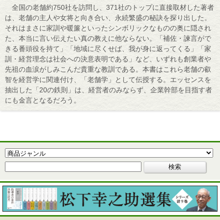
全国の老舗約750社を訪問し、371社のトップに直接取材した著者
は、老舗の主人や女将と向き合い、永続繁盛の秘訣を探り出した。
それはまさに家訓や暖簾といったシンボリックなものの奥に隠され
た、本当に言い伝えたい真の教えに他ならない。「補佐・諫言がで
きる番頭役を持て」「地域に尽くせば、我が身に返ってくる」「家
訓・経営理念は社会への決意表明である」など、いずれも創業者や
先祖の血涙がしみこんだ貴重な教訓である。本書はこれら老舗の叡
智を経営学に関連付け、「老舗学」として伝授する。エッセンスを
抽出した「20の鉄則」は、経営者のみならず、企業幹部を目指す者
にも金言となるだろう。