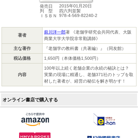
2015年01月20日
発売日
四六判並製
判 型
978-4-569-82240-2
ＩＳＢＮ
前川洋一郎
著 《老舗学研究会共同代表、大阪
著者
商業大学大学院非常勤講師》
主な著作
『老舗学の教科書（共著編）』（同友館）
税込価格
1,650円（本体価格1,500円）
100年以上続く老舗企業の永続の秘訣とは？
内容
実業の現場に精通し、老舗371社のトップを取
材した著者が、経営の秘伝を解き明かす！
オンライン書店で購入する