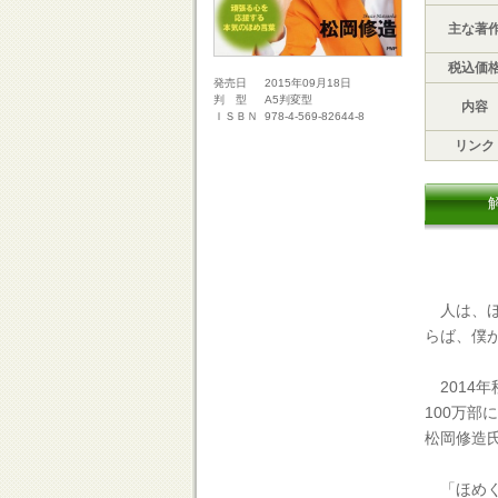
主な著
税込価
2015年09月18日
発売日
A5判変型
判 型
内容
978-4-569-82644-8
ＩＳＢＮ
リンク
人は、ほ
らば、僕
2014
100万
松岡修造
「ほめく