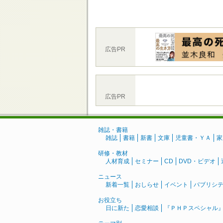
広告PR
広告PR
雑誌・書籍
雑誌
書籍
新書
文庫
児童書・ＹＡ
家
研修・教材
人材育成
セミナー
CD
DVD・ビデオ
ニュース
新着一覧
おしらせ
イベント
パブリシ
お役立ち
日に新た
恋愛相談
『ＰＨＰスペシャル