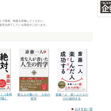
トで再度、検索を実施してください。
販売を終了している場合がございます。
！［令和
変な人が書いた 人生の
斎藤一人 楽しんだ人だ
プ版］
哲学
けが成功する
おすすめ一覧