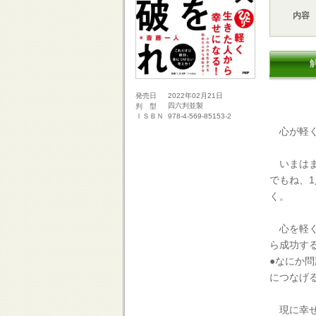
内容
2022年02月21日
発売日
四六判並製
判 型
978-4-569-85153-2
ＩＳＢＮ
心が軽く
いまはま
でもね、
く。
心を軽く
ら成功す
●なにか
につなげ
現に幸せ