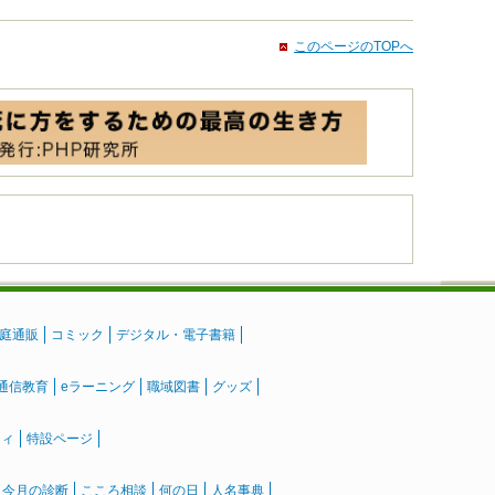
このページのTOPへ
庭通販
コミック
デジタル・電子書籍
通信教育
eラーニング
職域図書
グッズ
ティ
特設ページ
』今月の診断
こころ相談
何の日
人名事典