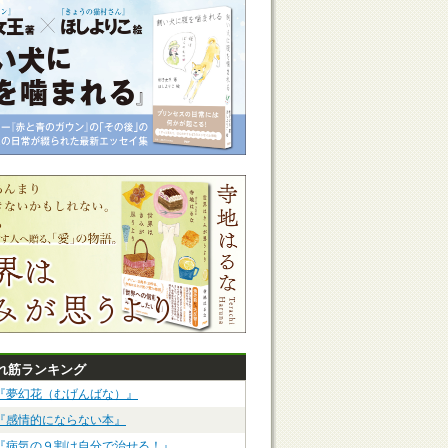
れ筋ランキング
『夢幻花（むげんばな）』
『感情的にならない本』
『病気の９割は自分で治せる！』