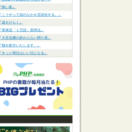
『怖い客』
『こうやって頭のなかを言語化する。』
『道をひらく』
『英単語「１万語」習得法』
『大谷吉継の終わらない関ケ原』
『猫を処方いたします。』
『きっと明日はいい日になる』