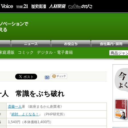
家庭通販
コミック
デジタル・電子書籍
一人 常識をぶち破れ
斎藤一人
著 《銀座まるかん創業者》
作
『
絶対、よくなる！
』（PHP研究所）
格
1,540円（本体価格1,400円）