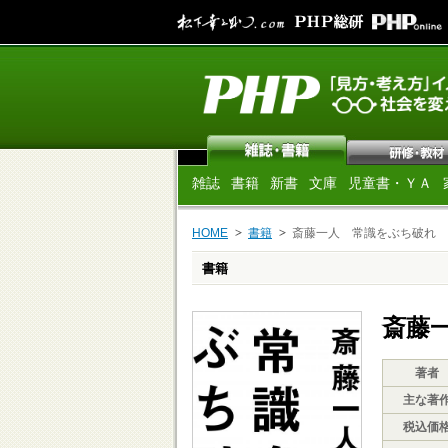
雑誌
書籍
新書
文庫
児童書・ＹＡ
HOME
書籍
斎藤一人 常識をぶち破れ
書籍
斎藤
著者
主な著
税込価