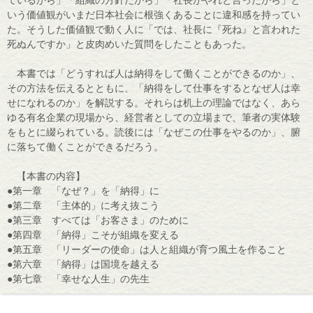
ているから」「組織の方針だから」「社長がやれと言ったから」と
いう価値観がいまだ日本社会に根強くあることに違和感を持ってい
た。そうした価値観で動く人に「では、社長に『死ね』と言われた
死ぬんですか」と皮肉めいた質問をしたこともあった。
本書では「どうすれば人は納得をして働くことができるのか」、
その方法を伝えるとともに、「納得をして仕事をするとなぜ人は幸
せになれるのか」を解説する。それらは机上の理論ではなく、あら
ゆる有名企業の現場から、経営者としての立場まで、筆者の実体験
をもとに綴られている。読後には「なぜこの仕事をやるのか」、腑
に落ちて働くことができるだろう。
【本書の内容】
●第一章 「なぜ？」を「納得」に
●第二章 「主体的」に考え抜こう
●第三章 すべては「お客さま」のために
●第四章 「納得」こそが組織を変える
●第五章 「リーダーの使命」は人と組織が育つ風土を作ること
●第六章 「納得」は国境を越える
●第七章 「幸せな人生」の先生