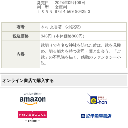
2024年09月06日
発売日
文庫判
判 型
978-4-569-90428-3
ＩＳＢＮ
著者
木村 文香著 《小説家》
税込価格
946円（本体価格860円）
縁切りで有名な神社を訪れた茜は、縁を見極
め、切る能力を持つ宮司・葉と出会う。「ご
内容
縁」の不思議を描く、感動のファンタジー小
説。
オンライン書店で購入する