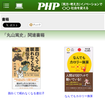
書籍
「丸山篤史」関連書籍
面白くて眠れなくなる遺伝子
なんでもカロリー換算