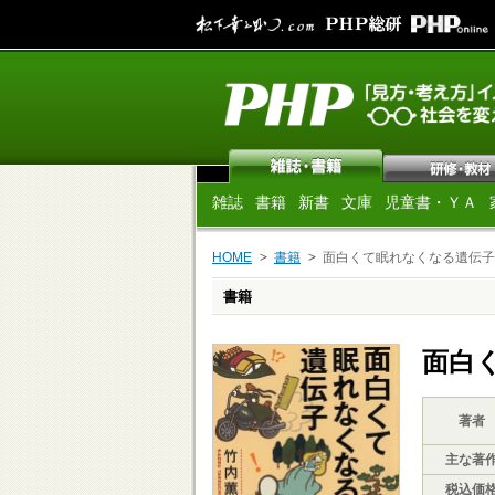
雑誌
書籍
新書
文庫
児童書・ＹＡ
HOME
書籍
面白くて眠れなくなる遺伝子
書籍
面白
著者
主な著
税込価