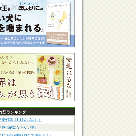
れ筋ランキング
『夢幻花（むげんばな）』
『感情的にならない本』
『病気の９割は自分で治せる！』