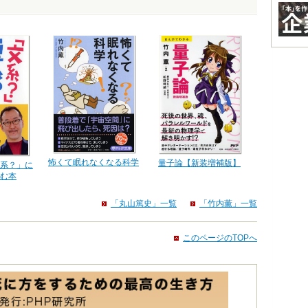
怖くて眠れなくなる科学
量子論【新装増補版】
系？」に
む本
「丸山篤史」一覧
「竹内薫」一覧
このページのTOPへ