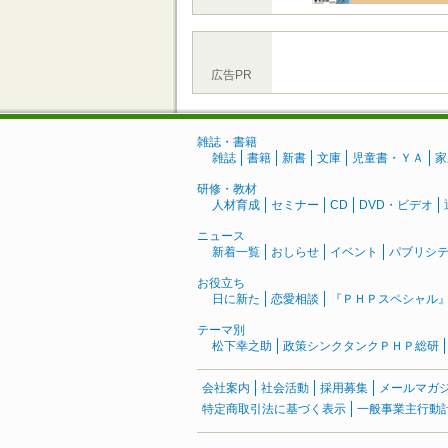
広告PR
雑誌・書籍
雑誌
書籍
新書
文庫
児童書・ＹＡ
家
研修・教材
人材育成
セミナー
CD
DVD・ビデオ
ニュース
新着一覧
おしらせ
イベント
パブリシ
お役立ち
日に新た
恋愛相談
『ＰＨＰスペシャル
テーマ別
松下幸之助
政策シンクタンクＰＨＰ総研
会社案内
社会活動
採用募集
メールマガ
特定商取引法に基づく表示
一般事業主行動