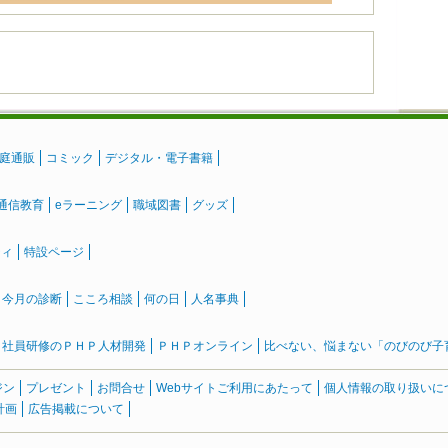
庭通販
コミック
デジタル・電子書籍
通信教育
eラーニング
職域図書
グッズ
ティ
特設ページ
』今月の診断
こころ相談
何の日
人名事典
社員研修のＰＨＰ人材開発
ＰＨＰオンライン
比べない、悩まない「のびのび子育て
ジン
プレゼント
お問合せ
Webサイトご利用にあたって
個人情報の取り扱いに
計画
広告掲載について