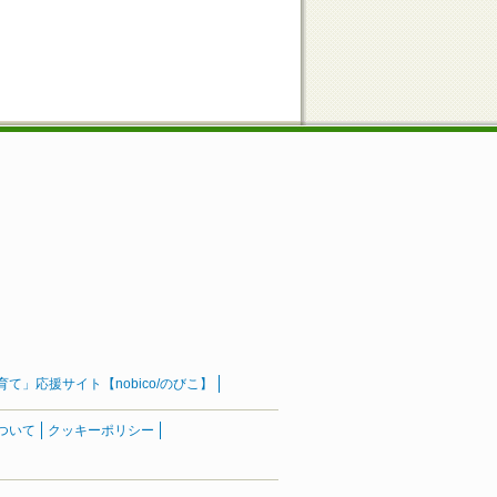
」応援サイト【nobico/のびこ】
ついて
クッキーポリシー