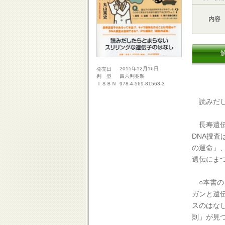
内容
2015年12月16日
発売日
四六判並製
判 型
978-4-569-81563-3
ＩＳＢＮ
読みだし
長寿遺伝
DNA捜査
の運命」
遺伝にま
○本書の
ガンと遺
スのはな
則」が見