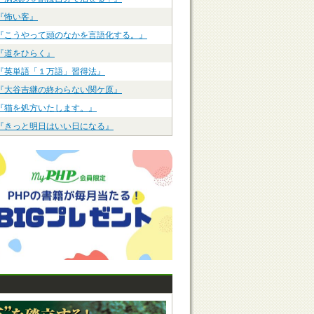
『怖い客』
『こうやって頭のなかを言語化する。』
『道をひらく』
『英単語「１万語」習得法』
『大谷吉継の終わらない関ケ原』
『猫を処方いたします。』
『きっと明日はいい日になる』