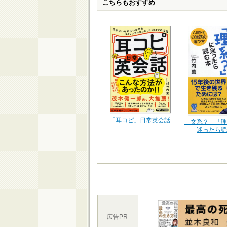
こちらもおすすめ
「耳コピ」日常英会話
「文系？」「理
迷ったら読
広告PR