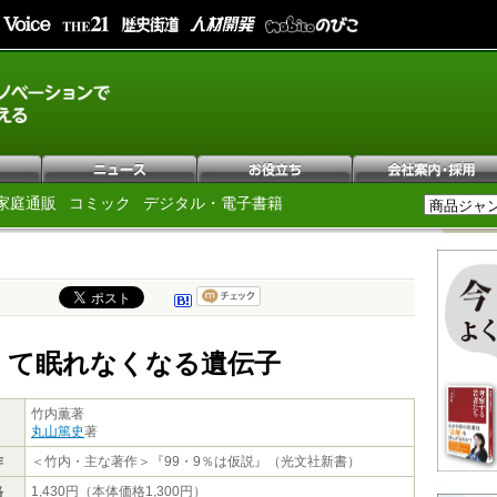
家庭通販
コミック
デジタル・電子書籍
くて眠れなくなる遺伝子
竹内薫著
丸山篤史
著
作
＜竹内・主な著作＞『99・9％は仮説』（光文社新書）
格
1,430円（本体価格1,300円）