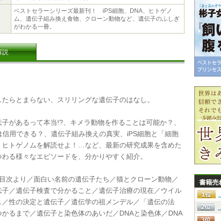
ベストセラーシリーズ最新刊！ iPS細胞、DNA、ヒトゲノ
ム、遺伝子組み換え食物、クローン動物など、遺伝子のふしぎ
がわかる一冊。
解説
たらとまらない、スリリングな遺伝子のはなし。
子があるって本当!?、キメラ動物を作ることは可能か？、
は信用できる？、遺伝子組み換えの真実、iPS細胞と「細胞
、ヒトゲノムを解読せよ！…など、最新の研究成果を含めた
つわる様々なエピソードを、分かりやすく紹介。
目次より／面白い名前の遺伝子たち／猫とクローン動物／
書籍売
伝子／遺伝子検査で分かること／遺伝子治療の現在／ウイル
し／性の決定と遺伝子／遺伝学の祖メンデル／「遺伝の法
つかるまで／遺伝子と染色体のあいだ／DNAと染色体／DNA