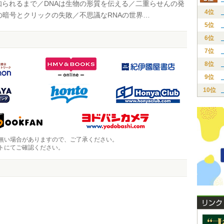
知られるまで／DNAは生物の形質を伝える／二重らせんの発
4位
の暗号とクリックの失敗／不思議なRNAの世界…
5位
6位
7位
8位
9位
10位
無い場合がありますので、ご了承ください。
トにてご確認ください。