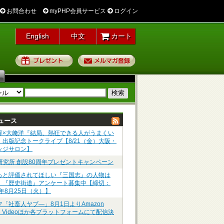
お問合わせ
myPHP会員サービス
ログイン
English
中文
カート
プレゼント
メルマガ登録
ュース
淳×大﨑洋『結局、熱狂できる人がうまくい
』出版記念トークライブ【8/21（金）大阪・
ッジサロン】
P研究所 創設80周年プレゼントキャンペーン
っと評価されてほしい『三国志』の人物は
】『歴史街道』アンケート募集中【締切：
6年8月25日（火）】
マ「社畜人ヤブ―」8月1日よりAmazon
me Videoほか各プラットフォームにて配信決