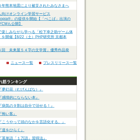
８年熊本地震により被災されたみなさまへ
人向けオンライン学習サービス
ztopia®」の提供を開始【「ぺこぱ」出演の
ブCMも公開】
で楽しみながら学べる「松下幸之助ゲーム体
を開催【8/22（土）PHP研究所 京都本
４回 未来屋５４字の文学賞」優秀作品発
ニュース一覧
プレスリリース一覧
れ筋ランキング
『夢幻花（むげんばな）』
『感情的にならない本』
『病気の９割は自分で治せる！』
『怖い客』
『こうやって頭のなかを言語化する。』
『道をひらく』
『英単語「１万語」習得法』