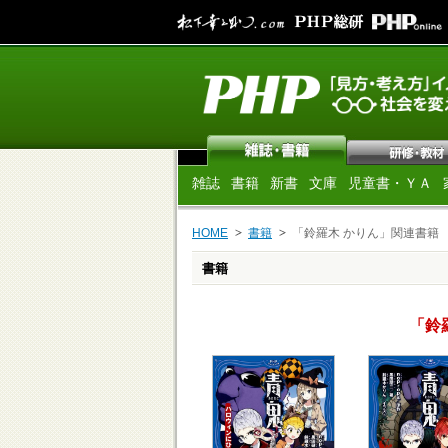
雑誌
書籍
新書
文庫
児童書・ＹＡ
HOME
書籍
「鈴羅木 かりん」関連書籍
書籍
「鈴