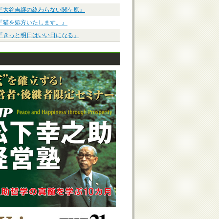
『大谷吉継の終わらない関ケ原』
『猫を処方いたします。』
『きっと明日はいい日になる』