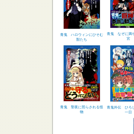
青鬼 なぞに満
青鬼 ハロウィンにひそむ
宮
獣たち
青鬼 聖夜に照らされる怪
青鬼外伝 ひろ
物
一日