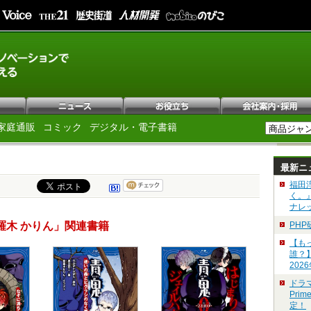
家庭通販
コミック
デジタル・電子書籍
最新ニ
福田
く。
ナレ
羅木 かりん」関連書籍
PH
【も
誰？
202
ドラ
Pri
定！