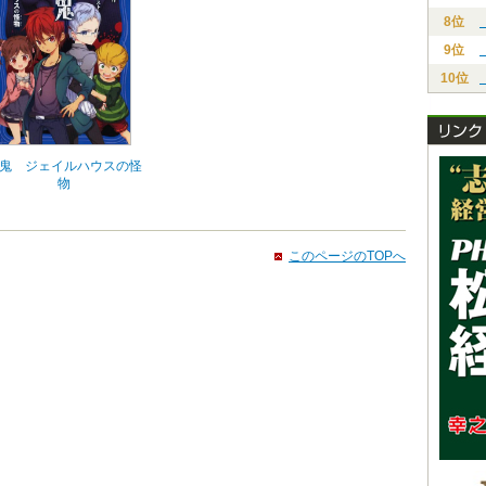
8位
9位
10位
鬼 ジェイルハウスの怪
物
このページのTOPへ