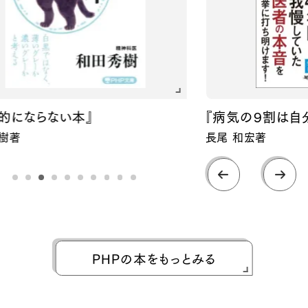
にならない本』
『病気の９割は自分で
著
長尾 和宏著
PHPの本をもっとみる