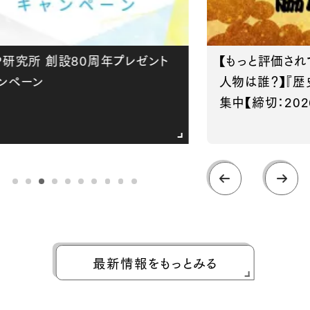
究所 創設80周年プレゼント
【もっと評価されてほ
ペーン
人物は誰？】『歴史街
集中【締切：2026年
最新情報をもっとみる
おしらせ