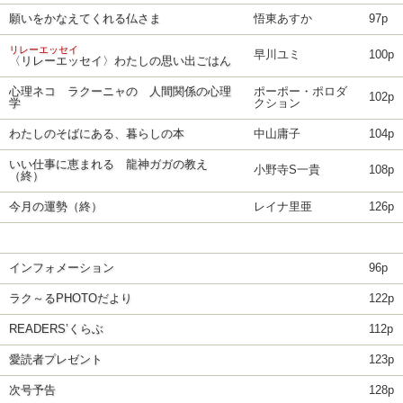
願いをかなえてくれる仏さま
悟東あすか
97p
リレーエッセイ
早川ユミ
100p
〈リレーエッセイ〉わたしの思い出ごはん
心理ネコ ラクーニャの 人間関係の心理
ポーポー・ポロダ
102p
学
クション
わたしのそばにある、暮らしの本
中山庸子
104p
いい仕事に恵まれる 龍神ガガの教え
小野寺S一貴
108p
（終）
今月の運勢（終）
レイナ里亜
126p
インフォメーション
96p
ラク～るPHOTOだより
122p
READERS’くらぶ
112p
愛読者プレゼント
123p
次号予告
128p