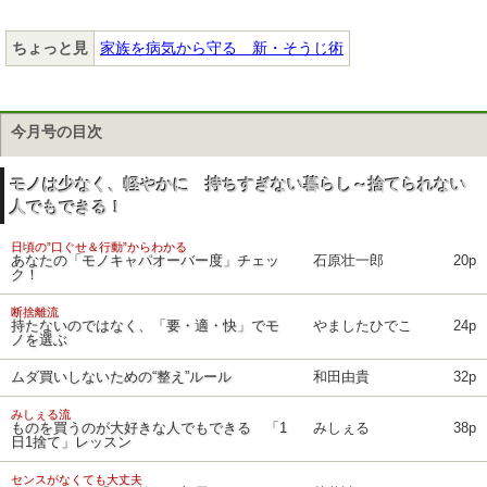
ちょっと見
家族を病気から守る 新・そうじ術
今月号の目次
モノは少なく、軽やかに 持ちすぎない暮らし～捨てられない
人でもできる！
日頃の”口ぐせ＆行動”からわかる
あなたの「モノキャパオーバー度」チェッ
石原壮一郎
20p
ク！
断捨離流
持たないのではなく、「要・適・快」でモ
やましたひでこ
24p
ノを選ぶ
ムダ買いしないための“整え”ルール
和田由貴
32p
みしぇる流
ものを買うのが大好きな人でもできる 「1
みしぇる
38p
日1捨て」レッスン
センスがなくても大丈夫