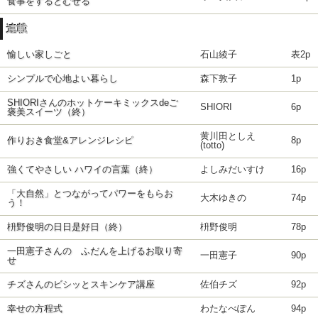
食事をするとむせる
連載
愉しい家しごと
石山綾子
表2p
シンプルで心地よい暮らし
森下敦子
1p
SHIORIさんのホットケーキミックスdeご
SHIORI
6p
褒美スイーツ（終）
黄川田としえ
作りおき食堂&アレンジレシピ
8p
(totto)
強くてやさしい ハワイの言葉（終）
よしみだいすけ
16p
「大自然」とつながってパワーをもらお
大木ゆきの
74p
う！
枡野俊明の日日是好日（終）
枡野俊明
78p
一田憲子さんの ふだんを上げるお取り寄
一田憲子
90p
せ
チズさんのビシッとスキンケア講座
佐伯チズ
92p
幸せの方程式
わたなべぽん
94p