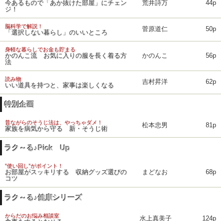
今あるもので「あか抜けた部屋」にチェン
荒井詩万
44p
ジ！
脳科学で解説！
菅原道仁
50p
「選択しない暮らし」のいいところ
身軽な暮らしでお金も貯まる
かのんこ流 お気に入りの服を長く着る方
かのんこ
56p
法
読み物
吉村昇洋
62p
いい道具を持つと、家事は楽しくなる
特別企画
昔ながらのそうじ法は、やっちゃダメ！
松本忠男
81p
家族を病気から守る 新・そうじ術
ラク～る♪Pick Up
”使い回し”がポイント！
お部屋がスッキリする 収納グッズ選びの
まどなお
68p
コツ
ラク～る♪健康シリーズ
からだのお悩み相談室
水上真美子
124p